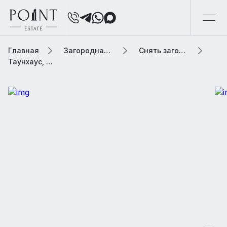
Главная
Загородная элитная недвижимость
Снять загородную элитную недвижимость
Таунхаус, 500 м² В коттеджном поселке «Барвиха Клаб»