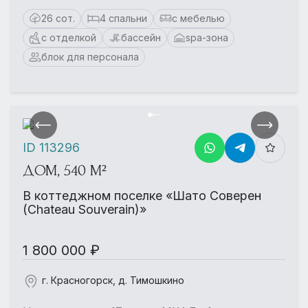
26 сот.
4 спальни
с мебелью
с отделкой
бассейн
spa-зона
блок для персонала
ID 113296
ДОМ, 540 М²
В коттеджном поселке «Шато Соверен
(Chateau Souverain)»
1 800 000 ₽
г. Красногорск, д. Тимошкино