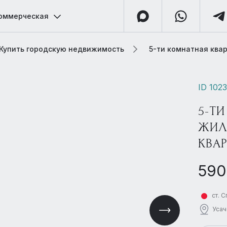
оммерческая
Купить городскую недвижимость
5-ти комнатная ква
ID 102
5-ТИ
ЖИЛ
КВА
590
ст. 
Усач