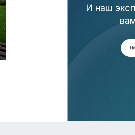
И наш эксп
ва
Н