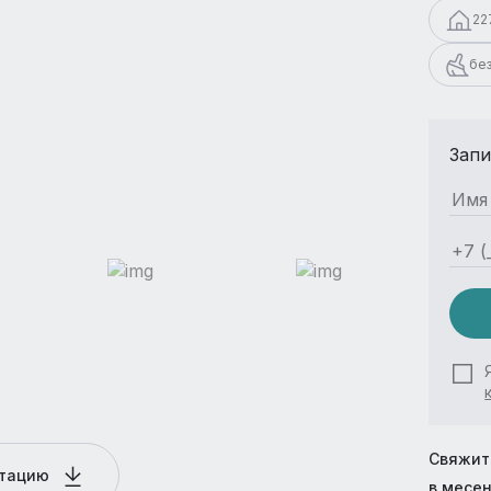
22
бе
Запи
Свяжит
нтацию
в месе