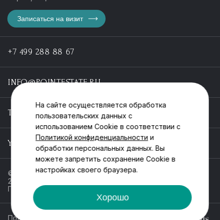
Записаться на визит
+7 499 288 88 67
INFO@POINTESTATE.RU
На сайте осуществляется обработка
TELEGRAM
пользовательских данных с
использованием Cookie в соответствии с
Политикой конфиденциальности
и
YOUTUBE
обработки персональных данных. Вы
можете запретить сохранение Cookie в
настройках своего браузера.
© ООО «Пойнт эстейт», ИНН 55546464612,
2013-2025
Политика обработки персональных данных
Хорошо
Политика конфиденциальности
Разработка