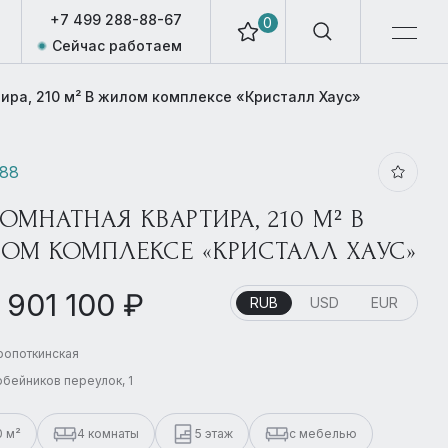
+7 499 288-88-67
0
Сейчас работаем
ира, 210 м² В жилом комплексе «Кристалл Хаус»
988
КОМНАТНАЯ КВАРТИРА, 210 М² В
ОМ КОМПЛЕКСЕ «КРИСТАЛЛ ХАУС»
 901 100 ₽
RUB
USD
EUR
Кропоткинская
бейников переулок, 1
0 м²
4 комнаты
5 этаж
с мебелью