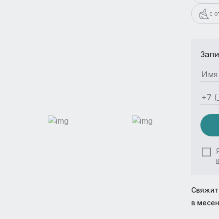
с 
Запи
Свяжит
в месе