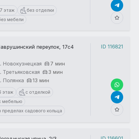
17 этаж
без отделки
без мебели
ID 116821
аврушинский переулок, 17с4
. Новокузнецкая
7 мин
. Третьяковская
3 мин
. Полянка
13 мин
6 этаж
с отделкой
с мебелью
в пределах садового кольца
ID 116601
огодинская улица, 2/3