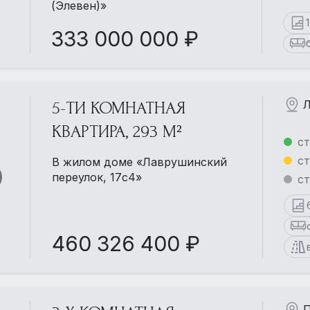
(Элевен)»
333 000 000 ₽
Л
5-ТИ КОМНАТНАЯ
КВАРТИРА, 293 М²
ст
ст
В жилом доме «Лаврушинский
переулок, 17с4»
ст
460 326 400 ₽
П