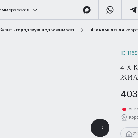
оммерческая
Купить городскую недвижимость
4-х комнатная кварт
ID 116
4-Х 
ЖИЛ
403
ст. 
Коро
21