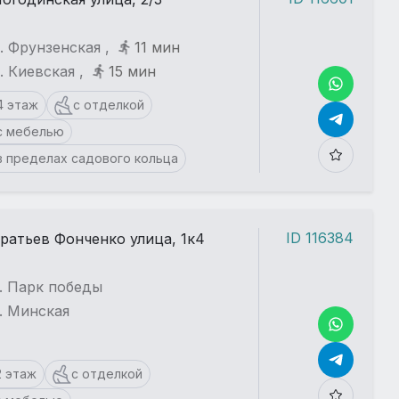
. Фрунзенская ,
11 мин
. Киевская ,
15 мин
4 этаж
с отделкой
с мебелью
в пределах садового кольца
ID 116384
ратьев Фонченко улица, 1к4
. Парк победы
. Минская
2 этаж
с отделкой