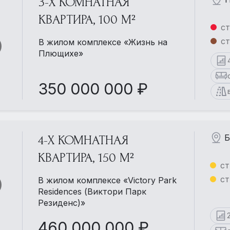
3-Х КОМНАТНАЯ
КВАРТИРА, 100 М²
ст
ст
В жилом комплексе «Жизнь на
Плющихе»
350 000 000 ₽
Б
4-Х КОМНАТНАЯ
КВАРТИРА, 150 М²
ст
ст
В жилом комплексе «Victory Park
Residences (Виктори Парк
Резиденс)»
460 000 000 ₽