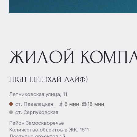
ID 1558534
ЖИЛОЙ КОМПЛ
КВАРТИРА
В жилом комплексе «HIGH LIFE (Хай Лайф)»
HIGH LIFE (ХАЙ ЛАЙФ)
Летниковская улица, 11к1
93 000 000 ₽
Летниковская улица, 11
ст. Павелецкая ,
8 мин
18 мин
ст. Павелецкая
ст. Серпуховская
Район Замоскворечье
3 спальни
119.4 м²
Количество объектов в ЖК: 1511
Доступно объектов :
2