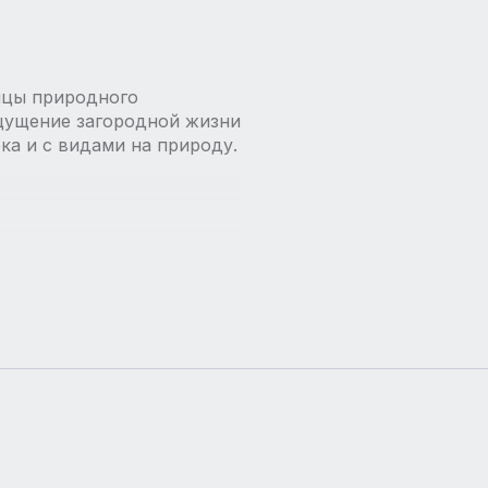
ницы природного
щущение загородной жизни
рка и с видами на природу.