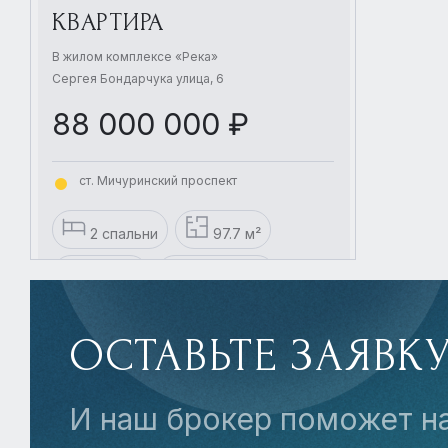
КВАРТИРА
В жилом комплексе «Река»
Сергея Бондарчука улица, 6
88 000 000 ₽
ст. Мичуринский проспект
2 спальни
97.7 м²
2 Этаж
3 комнаты
без отделки
ОСТАВЬТЕ ЗАЯВК
И наш брокер поможет н