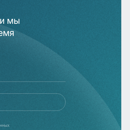
 и мы
емя
нных