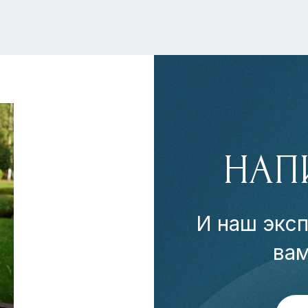
НАП
И наш эксп
ва