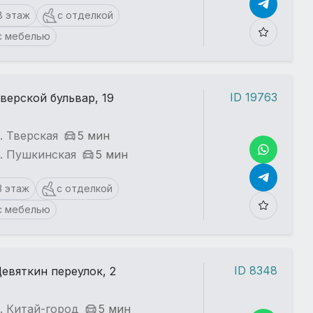
8 этаж
с отделкой
с мебелью
ID 19763
верской бульвар, 19
. Тверская
5 мин
т. Пушкинская
5 мин
3 этаж
с отделкой
с мебелью
ID 8348
евяткин переулок, 2
. Китай-город
5 мин