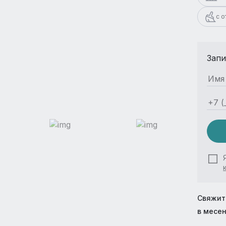
с 
Запи
Свяжит
в месе