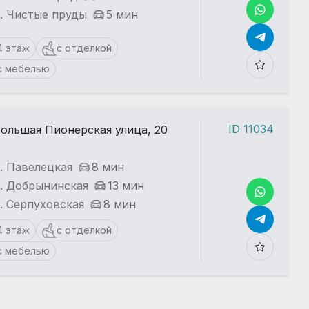
. Чистые пруды
5 мин
4 этаж
с отделкой
с мебелью
ID 11034
ольшая Пионерская улица, 20
. Павелецкая
8 мин
т. Добрынинская
13 мин
. Серпуховская
8 мин
4 этаж
с отделкой
с мебелью