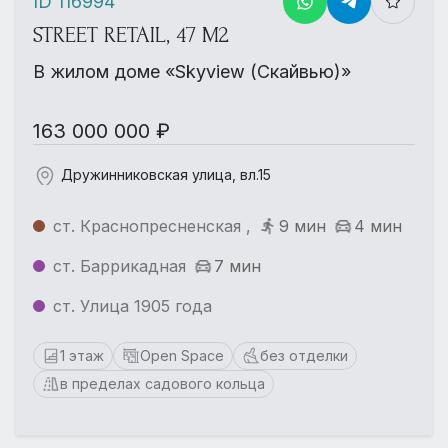
ID 116994
STREET RETAIL, 47 М2
В жилом доме «Skyview (Скайвью)»
163 000 000 ₽
Дружинниковская улица, вл.15
ст. Краснопресненская ,
9 мин
4 мин
ст. Баррикадная
7 мин
ст. Улица 1905 года
1 этаж
Open Space
без отделки
в пределах садового кольца