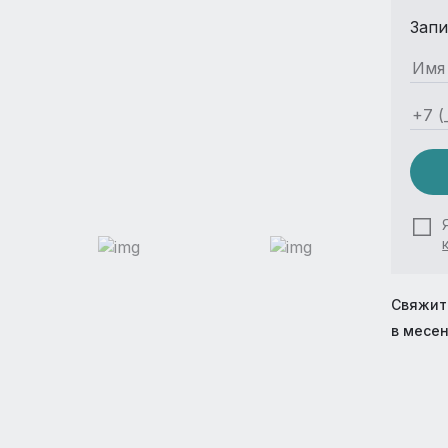
Запи
Свяжит
в месе