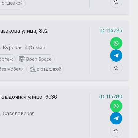
с отделкой
ID 115785
азакова улица, 8с2
. Курская
5 мин
2 этаж
Open Space
без мебели
с отделкой
ID 115780
кладочная улица, 6с36
. Савеловская