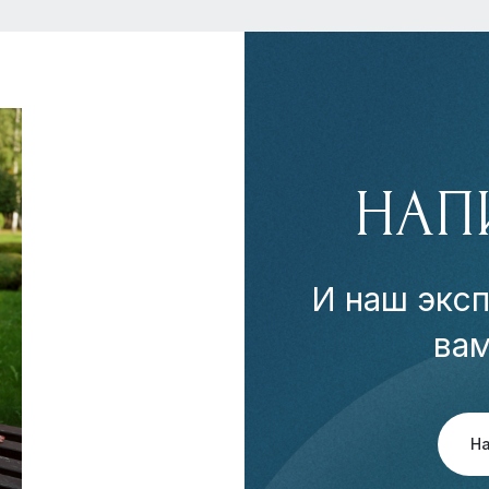
НАП
И наш эксп
ва
Н