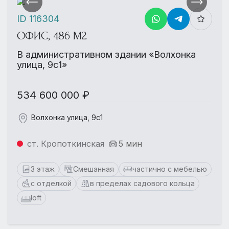
ID 116304
ОФИС, 486 М2
В административном здании «Волхонка
улица, 9с1»
534 600 000 ₽
Волхонка улица, 9с1
ст. Кропоткинская
5 мин
3 этаж
Смешанная
частично с мебелью
с отделкой
в пределах садового кольца
loft