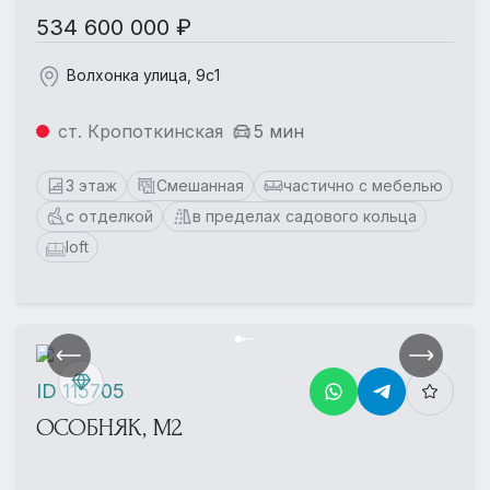
534 600 000 ₽
Волхонка улица, 9с1
ст. Кропоткинская
5 мин
3 этаж
Смешанная
частично с мебелью
с отделкой
в пределах садового кольца
loft
ID 115705
ОСОБНЯК, М2