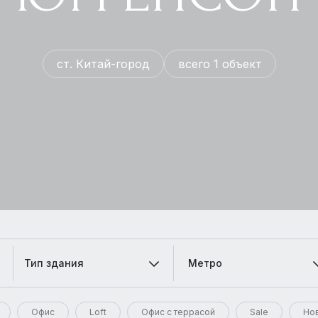
ст. Китай-город
всего 1 объект
Тип здания
Метро
Офис
Loft
Офис с террасой
Sale
Но