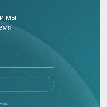
 и мы
емя
нных