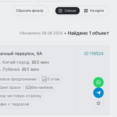
Сбросить фильтр
Список
На карте
•
Найдено 1 объект
Обновлено 08.08.2026
ачный переулок, 9А
ID 116524
. Китай-город
5 мин
. Лубянка
5 мин
новое предложение
5 этаж
Open Space
без мебели
под чистовую отделку
офис с террасой