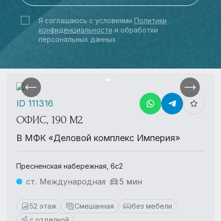
Я соглашаюсь с условиями
Политики
конфиденциальности
и обработки
персональных данных
ID 111316
ОФИС, 190 М2
В МФК «Деловой комплекс Империя»
Пресненская набережная, 6с2
ст. Международная
5 мин
52 этаж
Смешанная
без мебели
с отделкой