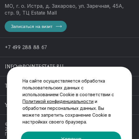
МО, г. о. Истра, д. Захарово, ул. Заречная, 45А,
стр. 9, ТЦ Estate Mall
Записаться на визит
+7 499 288 88 67
INFO@POINTESTATE.RU
На сайте осуществляется обработка
TELEGRAM
пользовательских данных с
использованием Cookie в соответствии с
Политикой конфиденциальности
и
YOUTUBE
обработки персональных данных. Вы
можете запретить сохранение Cookie в
настройках своего браузера.
© ООО «Пойнт эстейт», ИНН 55546464612,
2013-2025
Политика обработки персональных данных