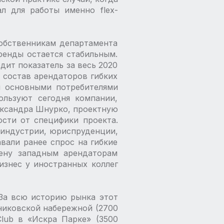
л для работы именно flex-
собственникам департамента
ренды остается стабильным.
одит показатель за весь 2020
е состав арендаторов гибких
я основными потребителями
ользуют сегодня компании,
ександра Шнурко, проектную
ости от специфики проекта.
-­индустрии, юриспруденции,
вали ранее спрос на гибкие
мену западным арендаторам
изнес у иностранных коллег
 За всю историю рынка этот
нниковской набережной (2700
Club в «Искра Парке» (3500