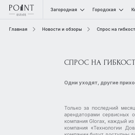
Загородная
Городская
К
Главная
Новости и обзоры
Спрос на гибкост
СПРОС НА ГИБКОСТЬ
Одни уходят, другие прих
Только за последний меся
арендаторами сервисных о
компания Glorax, каждый из
​компания «Технологии До
компании будут доступны дл