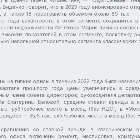
) в здании газеты «Известия», — ​подытоживает он
иденко говорит, что в 2023 году анонсировано отк
, а также 18 пространств объемом около 80 тыс. —
го года вакантность в этом сегменте сохранится в
сной недвижимости NF Group Мария Зимина согласна
высоких показателей в этом сегменте, поскольку ры
ьно небольшой относительно сегмента классических 
ы на гибкие офисы в течение 2022 года была незнач
вартале прошлого года цены увеличились в сред
нным члена совета директоров, руководителя департ
ate Екатерины Беловой, средние ставки аренды в 
ыс. руб./рабочее место в месяц (без НДС), в «Москв
идоре — ​35,6 тыс. руб./рабочее место в месяц (без 
 сравнению со ставкой аренды в классическом оф
ого офиса включены ремонт, меблировка, коммуна