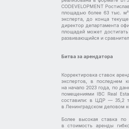
реализована в формате BTS
CODEVELOPMENT Ростислав Б
площадью более 63 тыс. м²
эксперта, до конца текуще
директор департамента офи
площадей может достигать 
развивающийся и сравнител
Битва за арендатора
Корректировка ставок аренд
экспертов, в последнем к
на начало 2023 года, по да
помещениями IBC Real Est
составили: в ЦДР — ​35,2 т
в Ленинградском деловом кор
Более высокая ставка по
в стоимость аренды гибк