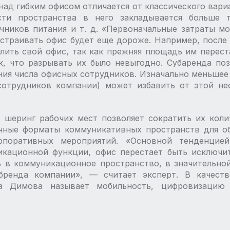
над гибким офисом отличается от классического вариа
сти пространства в него закладывается больше т
чников питания и т. д. «Первоначальные затраты мо
страивать офис будет еще дороже. Например, после
лить свой офис, так как прежняя площадь им перест
, что разрывать их было невыгодно. Субаренда по
ния числа офисных сотрудников. Изначально меньшее 
сотрудников компании) может избавить от этой нео
 шеринг рабочих мест позволяет сократить их кол
чные форматы коммуникативных пространств для об
рпоративных мероприятий. «Основной тенденцие
икационной функции, офис перестает быть исключи
ь в коммуникационное пространство, в значительн
-бренда компании», — ​считает эксперт. В качест
а Димова называет мобильность, цифровизацию