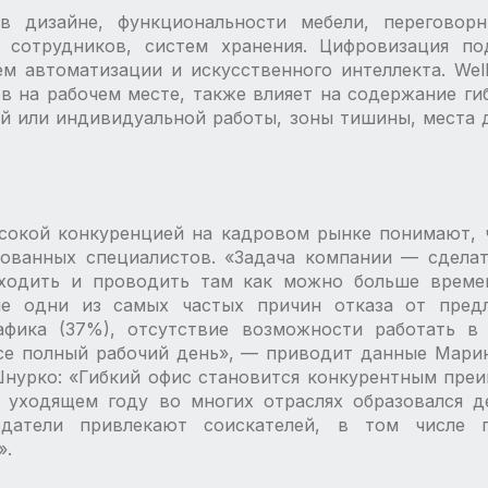
в дизайне, функциональности мебели, переговор
 сотрудников, систем хранения. Цифровизация по
м автоматизации и искусственного интеллекта. Wel
ов на рабочем месте, также влияет на содержание ги
й или индивидуальной работы, зоны тишины, места 
ысокой конкуренцией на кадровом рынке понимают, 
ованных специалистов. «Задача компании — ​сделат
ходить и проводить там как можно больше време
пе одни из самых частых причин отказа от предл
афика (37%), отсутствие возможности работать в
се полный рабочий день», — ​приводит данные Мар
нурко: «Гибкий офис становится конкурентным пре
В уходящем году во многих отраслях образовался 
датели привлекают соискателей, в том числе 
».