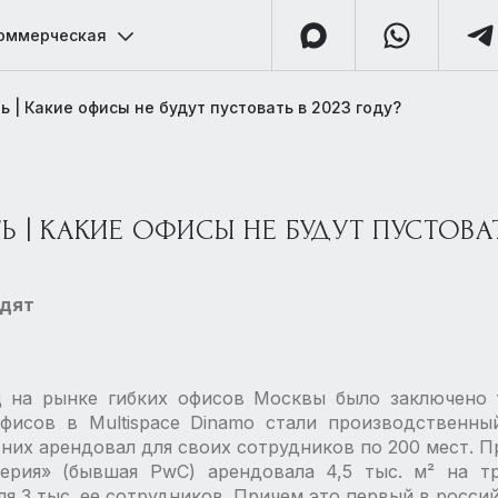
оммерческая
ь | Какие офисы не будут пустовать в 2023 году?
 | КАКИЕ ОФИСЫ НЕ БУДУТ ПУСТОВАТ
одят
ц на рынке гибких офисов Москвы было заключено 
фисов в Multispace Dinamo стали производственны
 них арендовал для своих сотрудников по 200 мест. 
верия» (бывшая PwC) арендовала 4,5 тыс. м² на т
я 3 тыс. ее сотрудников. Причем это первый в россий