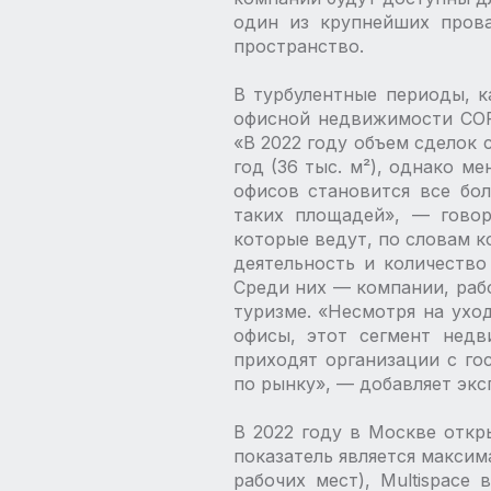
один из крупнейших прова
пространство.
В турбулентные периоды, к
офисной недвижимости CORE
«В 2022 году объем сделок с
год (36 тыс. м²), однако м
офисов становится все бо
таких площадей», — ​гово
которые ведут, по словам 
деятельность и количество
Среди них — ​компании, раб
туризме. «Несмотря на ухо
офисы, этот сегмент недв
приходят организации с го
по рынку», — ​добавляет экс
В 2022 году в Москве откр
показатель является максим
рабочих мест), Multispace