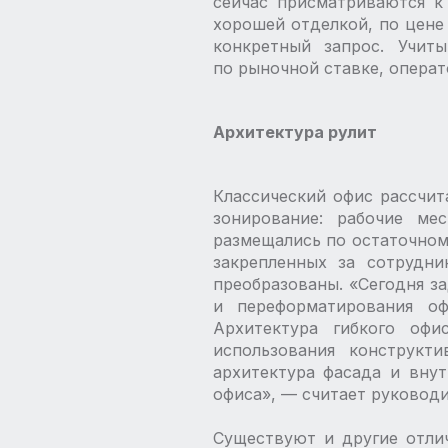
сейчас присматриваются к
хорошей отделкой, по цене
конкретный запрос. Учит
по рыночной ставке, операт
Архитектура рулит
Классический офис рассчит
зонирование: рабочие ме
размещались по остаточном
закрепленных за сотрудни
преобразованы. «Сегодня з
и переформатирования оф
Архитектура гибкого офи
использования конструкт
архитектура фасада и вну
офиса», — ​считает руково
Существуют и другие отлич