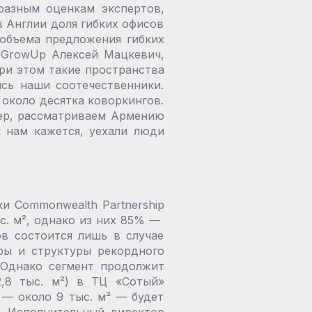
разным оценкам экспертов,
 в Англии доля гибких офисов
 объема предложения гибких
в GrowUp Алексей Мацкевич,
При этом такие пространства
ись наши соотечественники.
 около десятка коворкингов.
мер, рассматриваем Армению
к нам кажется, уехали люди
и Commonwealth Partnership
. м², однако из них 85% — ​
тов состоится лишь в случае
ры и структуры рекордного
 Однако сегмент продолжит
2,8 тыс. м²) в ТЦ «Сотый»
— ​около 9 тыс. м² — ​будет