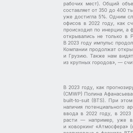
рабочих мест). Общий объ
составляет от 350 до 400 ты
уже достигла 5%. Одним сл
офисов в 2022 году, как с
происходил по инерции, а ф
открывались не только в Р
В 2023 году импульс продол
Компании продолжат открыв
и Грузию. Также нам видят
из крупных городов», — ​счи
В 2023 году, как прогнози
(CMWP) Полина Афанасьева, 
built-to-suit (BTS). При э
наличия потенциального а
ввода в 2022 году, в 202
расти — ​например, уже в
и коворкинг «Атмосфера» (с