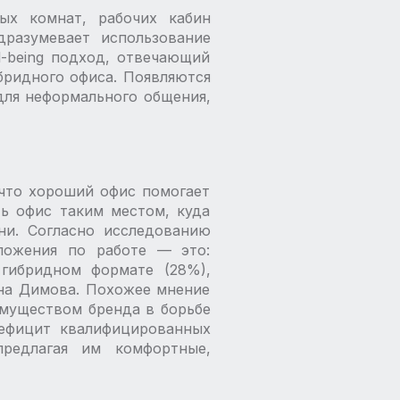
ных комнат, рабочих кабин
дразумевает использование
l-being подход, отвечающий
бридного офиса. Появляются
для неформального общения,
что хороший офис помогает
ь офис таким местом, куда
ни. Согласно исследованию
ожения по работе — ​это:
 гибридном формате (28%),
ина Димова. Похожее мнение
имуществом бренда в борьбе
дефицит квалифицированных
предлагая им комфортные,