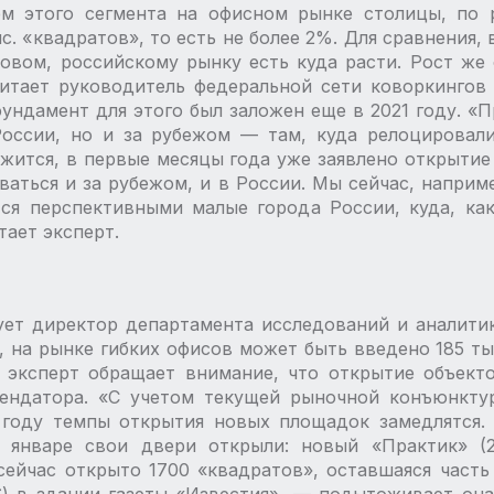
ем этого сегмента на офисном рынке столицы, по 
с. «квадратов», то есть не более 2%. Для сравнения,
овом, российскому рынку есть куда расти. Рост же
читает руководитель федеральной сети коворкинго
ундамент для этого был заложен еще в 2021 году. «
оссии, но и за рубежом — ​там, куда релоцировал
жится, в первые месяцы года уже заявлено открытие
аться и за рубежом, и в России. Мы сейчас, напри
ся перспективными малые города России, куда, ка
тает эксперт.
рует директор департамента исследований и аналитик
на рынке гибких офисов может быть введено 185 тыс
том эксперт обращает внимание, что открытие объек
рендатора. «С учетом текущей рыночной конъюнкту
3 году темпы открытия новых площадок замедлятся.
 январе свои двери открыли: новый «Практик» (
ейчас открыто 1700 «квадратов», оставшаяся часть 