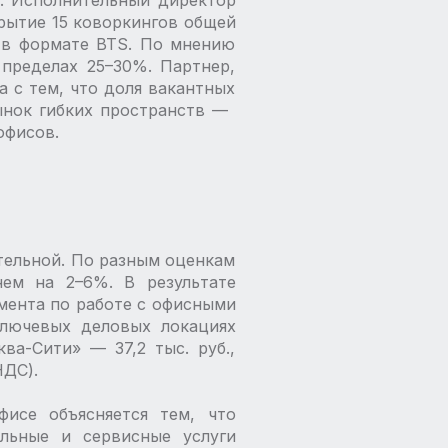
а. Исполнительный директор
рытие 15 коворкингов общей
 ​в формате BTS. По мнению
 пределах 25–30%. Партнер,
 с тем, что доля вакантных
нок гибких пространств — ​
офисов.
ительной. По разным оценкам
нем на 2–6%. В результате
амента по работе с офисными
ключевых деловых локациях
а-­Сити» — ​37,2 тыс. руб.,
НДС).
исе объясняется тем, что
льные и сервисные услуги