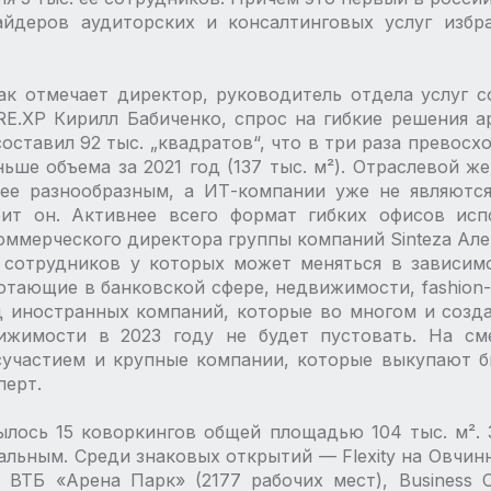
йдеров аудиторских и консалтинговых услуг избра
ак отмечает директор, руководитель отдела услуг 
.XP Кирилл Бабиченко, спрос на гибкие решения а
оставил 92 тыс. „квадратов“, что в три раза превосх
еньше объема за 2021 год (137 тыс. м²). Отраслевой ж
лее разнообразным, а ИТ-компании уже не являютс
рит он. Активнее всего формат гибких офисов исп
коммерческого директора группы компаний Sinteza Ал
 сотрудников у которых может меняться в зависим
отающие в банковской сфере, недвижимости, fashion
д иностранных компаний, которые во многом и созда
ижимости в 2023 году не будет пустовать. На с
сучастием и крупные компании, которые выкупают б
перт.
ылось 15 коворкингов общей площадью 104 тыс. м².
альным. Среди знаковых открытий — ​Flexity на Овчи
 в ВТБ «Арена Парк» (2177 рабочих мест), Business 