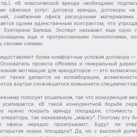
и пр.). «В классической аренде необходимо подпи
ми офисных услуг: договор аренды, договоры на 
ний, снабжение офиса расходными материалами.
ается одним единственным контрактом, что упроща
т Екатерина Белова. Эксперт называет еще одно 
оснащены еще и прогрессивными технологиями, к
ь своими силами.
редоставляют более комфортные условия договора — ​на
 Основатель проекта officeless и генеральный дирек
сновная мотивация для арендаторов — ​это возможно
нт также делается на коллаборации, возможност
ктов внутри сложившегося комьюнити специалистов»,
ежнему голосует кошельком, так что конкуренция ме
 усиливается. «В такой конкурентной борьбе се
ру нужно покрыть аренду площадки, стоимость 
 оператора, так называемую „маржу“. Поэтому эту б
е офисы нередко проигрывают. Будут ли опе
 открытие новых площадок? Да, но с высокой доле