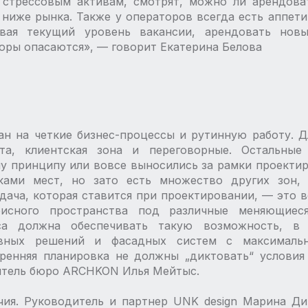
 стрессовым активам, смотрят, можно ли арендова
 ниже рынка. Также у операторов всегда есть аппет
ывая текущий уровень вакансии, арендовать новы
оры опасаются», — ​говорит Екатерина Белова
ан на четкие бизнес-­процессы и рутинную работу. Д
ста, клиентская зона и переговорные. Остальны
у принципу или вовсе выносились за рамки проектиро
ками мест, но зато есть множество других зон,
адача, которая ставится при проектировании, — ​это
исного пространства под различные меняющиеся
са должна обеспечивать такую возможность, в
ивных решений и фасадных систем с максималь
тренняя планировка не должны „диктовать“ условия
дитель бюро ARCHKON Илья Мейтыс.
ия. Руководитель и партнер UNK design Марина Ди