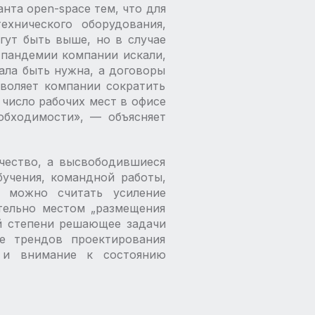
нта open-space тем, что для
ехнического оборудования,
гут быть выше, но в случае
 пандемии компании искали,
ала быть нужна, а договоры
зволяет компании сократить
число рабочих мест в офисе
бходимости», — ​объясняет
ичество, а высвободившиеся
учения, командной работы,
й можно считать усиление
тельно местом „размещения
ой степени решающее задачи
ве трендов проектирования
 и внимание к состоянию