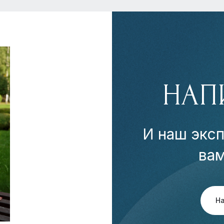
НАП
И наш эксп
ва
Н