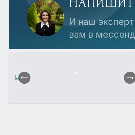
НАПИШИТ
И наш эксперт
вам в мессен