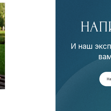
НАП
И наш эксп
ва
Н