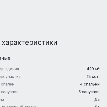
 характеристики
вные
дь здания
420 м²
дь участка
18 сот.
 спален
4 спальни
 санузлов
5 санузлов
на
Да
но стоящий гараж
Да