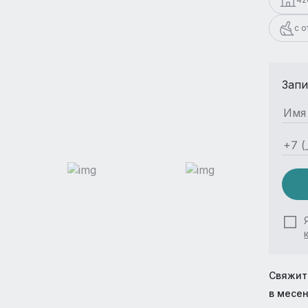
с 
Запи
Свяжит
в месе