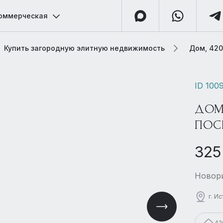
оммерческая
Купить загородную элитную недвижимость
Дом, 420
ID 100
ДОМ
ПОС
325
Новори
г. И
42