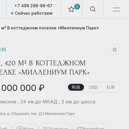
+7 499 288-88-67
0
Сейчас работаем
 м² В коттеджном поселке «Миллениум Парк»
939
, 420 М² В КОТТЕДЖНОМ
ЕЛКЕ «МИЛЛЕНИУМ ПАРК»
 000 000 ₽
RUB
USD
EUR
жское , 24 км до МКАД , 2 км до шоссе.
стра, д. Обушково, тер. ДЗ Миллениум Парк
0 м²
18 сот.
4 спальни
без мебели