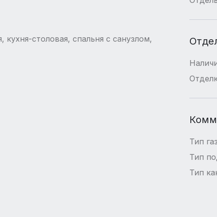
я, кухня-столовая, спальня с санузлом,
Отде
Наличи
Отдел
Комм
Тип га
Тип п
Тип ка