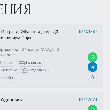
ЕНИЯ
ID 101797
. Истра, д. Обушково, тер. ДЗ
иллениум Парк
рижское , 24 км до МКАД , 2
о шоссе.
13.95 сот.
4 спальни
с мебелью
с отделкой
бассейн
ID 117074
. Одинцово