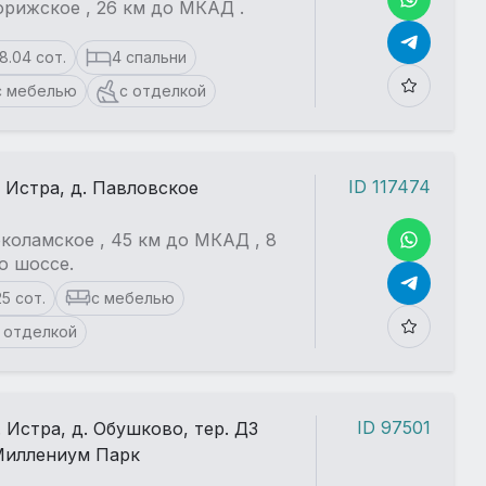
рижское , 26 км до МКАД .
18.04 сот.
4 спальни
с мебелью
с отделкой
ID 117474
. Истра, д. Павловское
коламское , 45 км до МКАД , 8
о шоссе.
25 сот.
с мебелью
 отделкой
ID 97501
. Истра, д. Обушково, тер. ДЗ
иллениум Парк