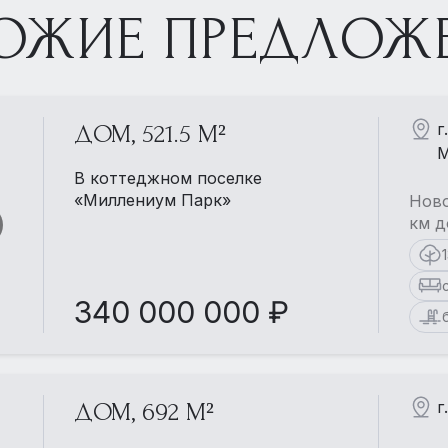
ОЖИЕ ПРЕДЛОЖ
г
ДОМ, 521.5 М²
М
В коттеджном поселке
«Миллениум Парк»
Ново
км д
340 000 000 ₽
г
ДОМ, 692 М²