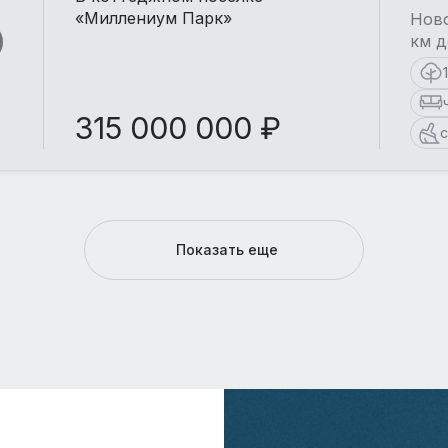
«Миллениум Парк»
Ново
км д
315 000 000 ₽
с
Показать еще