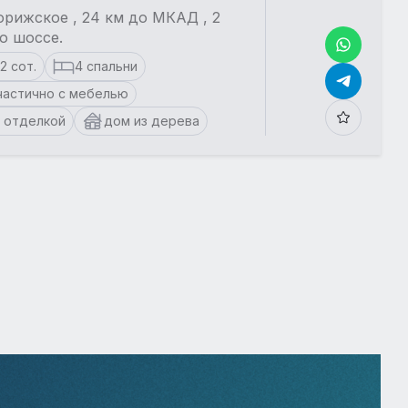
рижское , 24 км до МКАД , 2
о шоссе.
12 сот.
4 спальни
частично с мебелью
 отделкой
дом из дерева