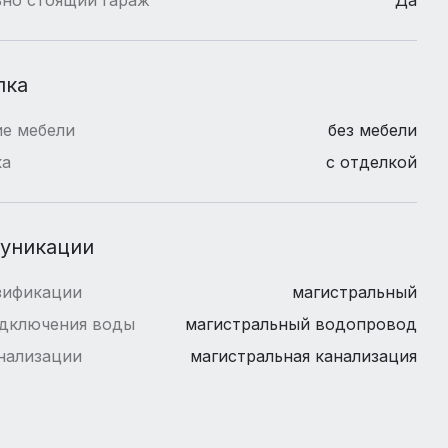
лка
е мебели
без мебели
ка
с отделкой
уникации
зификации
магистральный
одключения воды
магистральный водопровод
нализации
магистральная канализация