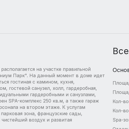
Все
располагается на участке правильной
Осно
ениум Парк". На данный момент в доме идет
ься гостиная с камином, кухня,
Площа
м, гостевой санузел, холл, гардеробная,
Площа
видуальными гардеробными и санузлами,
ен SPA-комплекс 250 кв.м, а также гараж
Кол-во
рсонала на втором этаже. К услугам
Кол-во
 парковая зона, французские сады,
 чистейший воздух и развитая
Spa-зо
Отдель