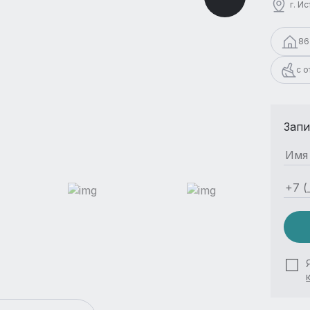
г. И
86
с 
Запи