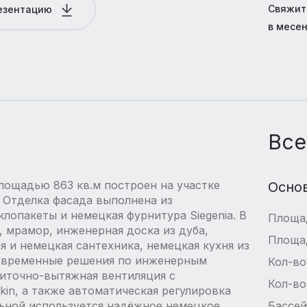
Свяжит
резентацию
в месе
Все
лощадью 863 кв.м построен на участке
Осно
. Отделка фасада выполнена из
лопакеты и немецкая фурнитура Siegenia. В
Площа
, мрамор, инженерная доска из дуба,
Площа
я и немецкая сантехника, немецкая кухня из
 современные решения по инженерным
Кол-во
иточно-вытяжная вентиляция с
Кол-во
in, а также автоматическая регулировка
льной используется надёжное немецкое
Бассе