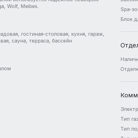
, Wolf, Meibes.
Spa-зо
Блок д
ладовая, гостиная-столовая, кухня, гараж,
вая, сауна, терраса, бассейн
Отде
Наличи
узлом
Отдел
Комм
Элект
Тип га
Тип п