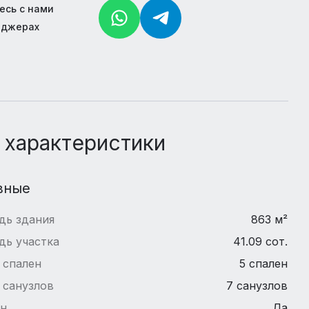
есь с нами
нджерах
 характеристики
вные
дь здания
863 м²
дь участка
41.09 сот.
 спален
5 спален
 санузлов
7 санузлов
йн
Да