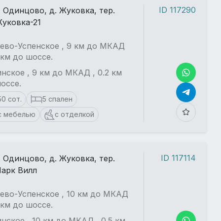
ID 117290
. Одинцово, д. Жуковка, тер.
уковка-21
ево-Успенское , 9 км до МКАД
2 км до шоссе.
нское , 9 км до МКАД , 0.2 км
оссе.
50 сот.
5 спален
с мебелью
с отделкой
ID 117114
. Одинцово, д. Жуковка, тер.
арк Вилл
Еще больше фотографий
ево-Успенское , 10 км до МКАД
в детальном описании
5 км до шоссе.
нское , 10 км до МКАД , 0.5 км