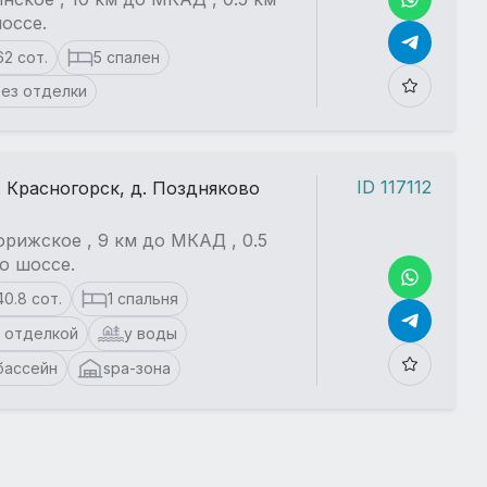
Смотреть все 2
оссе.
62 сот.
5 спален
ез отделки
ID 117112
. Красногорск, д. Поздняково
рижское , 9 км до МКАД , 0.5
о шоссе.
40.8 сот.
1 спальня
 отделкой
у воды
бассейн
spa-зона