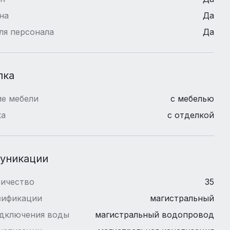
на
Да
ля персонала
Да
лка
е мебели
с мебелью
ка
с отделкой
уникации
ричество
35
зификации
магистральный
одключения воды
магистральный водопровод