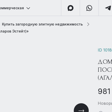
оммерческая
Купить загородную элитную недвижимость
аларов Эстейт)»
ID 101
ДОМ
ПОС
(АГА
981
Новори