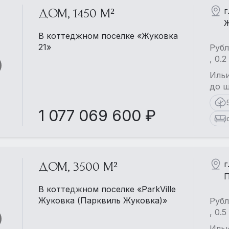
г
ДОМ, 1450 М²
Ж
В коттеджном поселке «Жуковка
21»
Рубл
, 0.
Ильи
до ш
1 077 069 600 ₽
г
ДОМ, 3500 М²
П
В коттеджном поселке «ParkVille
Жуковка (Парквиль Жуковка)»
Рубл
, 0.
Ильи