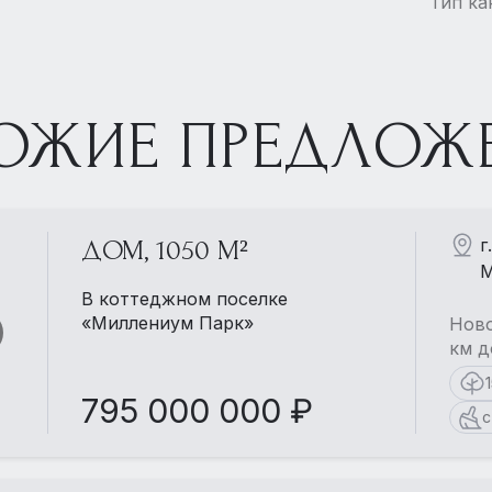
Тип ка
ОЖИЕ ПРЕДЛОЖ
г
ДОМ, 1050 М²
М
В коттеджном поселке
«Миллениум Парк»
Ново
км д
795 000 000 ₽
с