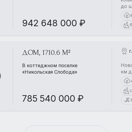
до ш
942 648 000 ₽
б
г
ДОМ, 1710.6 М²
Ново
В коттеджном поселке
км д
«Никольская Слобода»
с
785 540 000 ₽