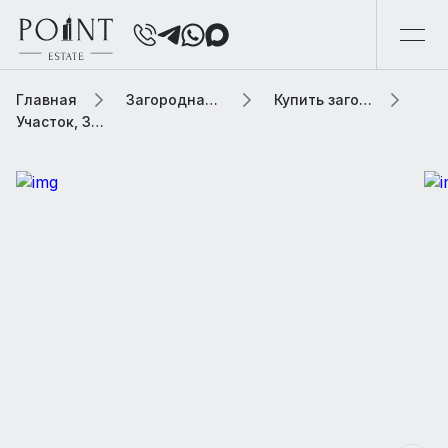
Главная
Загородная элитная недвижимость
Купить загородную элитную недвижимость
Участок, 31.62 сот. В коттеджном поселке «OASIS (Оазис)»