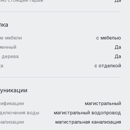
лка
е мебели
с мебелью
менный
Да
 дерева
Да
ка
с отделкой
уникации
зификации
магистральный
одключения воды
магистральный водопровод
нализации
магистральная канализация