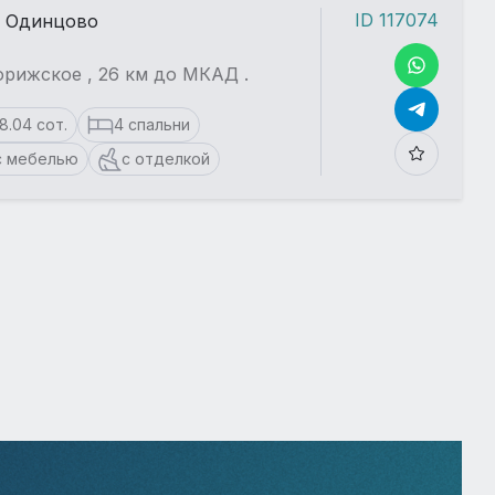
ID 117074
. Одинцово
рижское , 26 км до МКАД .
18.04 сот.
4 спальни
с мебелью
с отделкой