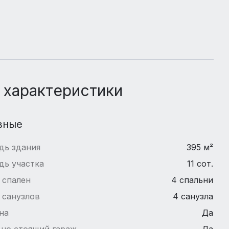
 характеристики
вные
дь здания
395 м²
дь участка
11 сот.
 спален
4 спальни
 санузлов
4 санузла
на
Да
но стоящий гараж
Да