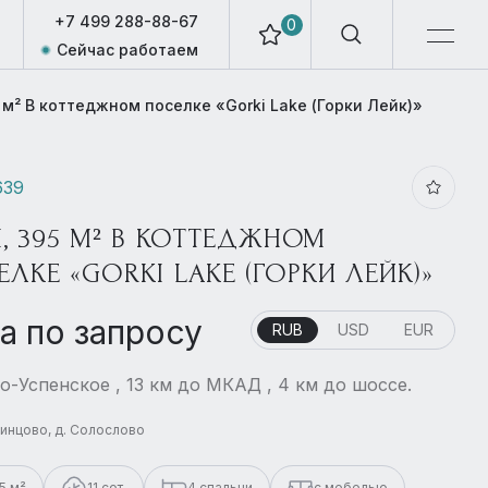
+7 499 288-88-67
0
Сейчас работаем
 м² В коттеджном поселке «Gorki Lake (Горки Лейк)»
639
, 395 М² В КОТТЕДЖНОМ
ЛКЕ «GORKI LAKE (ГОРКИ ЛЕЙК)»
а по запросу
RUB
USD
EUR
о-Успенское , 13 км до МКАД , 4 км до шоссе.
динцово, д. Солослово
5 м²
11 сот.
4 спальни
с мебелью