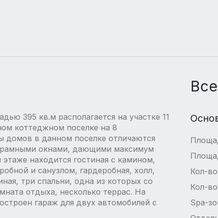
Все
ью 395 кв.м располагается на участке 11
Осно
ом коттеджном поселке на 8
ты домов в данном поселке отличаются
Площа
орамными окнами, дающими максимум
Площа
м этаже находится гостиная с камином,
еробной и санузлом, гардеробная, холл,
Кол-во
иная, три спальни, одна из которых со
Кол-во
омната отдыха, несколько террас. На
остроен гараж для двух автомобилей с
Spa-зо
Отдель