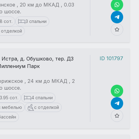
нское , 20 км до МКАД , 0.03
о шоссе.
18 сот.
3 спальни
 отделкой
ID 101797
. Истра, д. Обушково, тер. ДЗ
иллениум Парк
рижское , 24 км до МКАД , 2
о шоссе.
13.95 сот.
4 спальни
с мебелью
с отделкой
бассейн