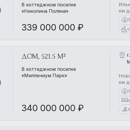
Ильи
В коттеджном поселке
км д
«Николина Поляна»
339 000 000 ₽
с
г
ДОМ, 521.5 М²
М
В коттеджном поселке
«Миллениум Парк»
Ново
км д
340 000 000 ₽