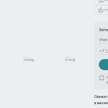
с 
Запи
Свяжит
в месе