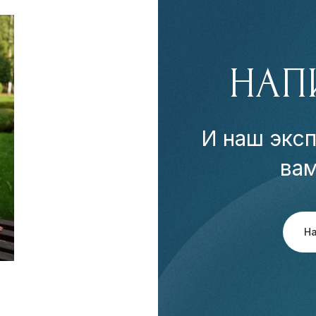
НАП
И наш эксп
ва
Н