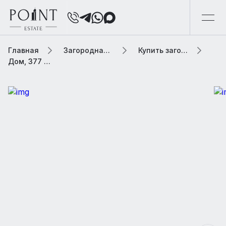
Главная
Загородная элитная недвижимость
Купить загородную элитную недвижимость
Дом, 377 м² В коттеджном поселке «Gorki Lake (Горки Лейк)»