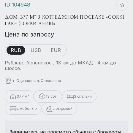
ID 104648
ДОМ, 377 М² В КОТТЕДЖНОМ ПОСЕЛКЕ «GORKI
LAKE (ГОРКИ ЛЕЙК)»
Цена по запросу
RUB
USD
EUR
Рублево-Успенское , 13 км до МКАД , 4 км до
шоссе.
г. Одинцово, д. Солослово
377 м²
13 сот.
3 спальни
с мебелью
с отделкой
Запишитесь на просмотр объекта с брокером