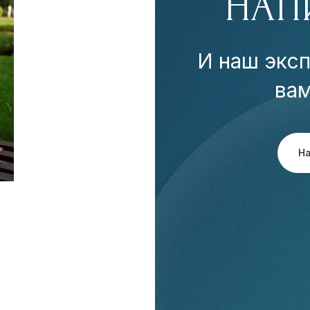
НАП
И наш эксп
ва
Н