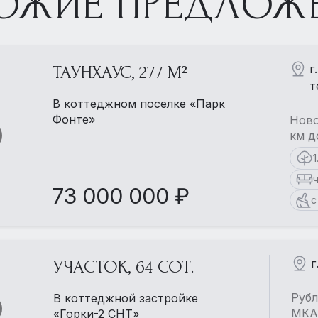
ОЖИЕ ПРЕДЛОЖ
г
ТАУНХАУС, 277 М²
т
В коттеджном поселке «Парк
Фонте»
Ново
км д
1
73 000 000 ₽
с
г
УЧАСТОК, 64 СОТ.
Рубл
В коттеджной застройке
МКАД
«Горки-2 СНТ»