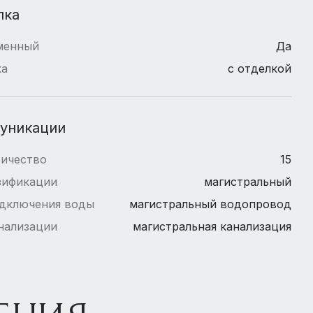
лка
менный
Да
ка
с отделкой
уникации
ричество
15
зификации
магистральный
одключения воды
магистральный водопровод
нализации
магистральная канализация