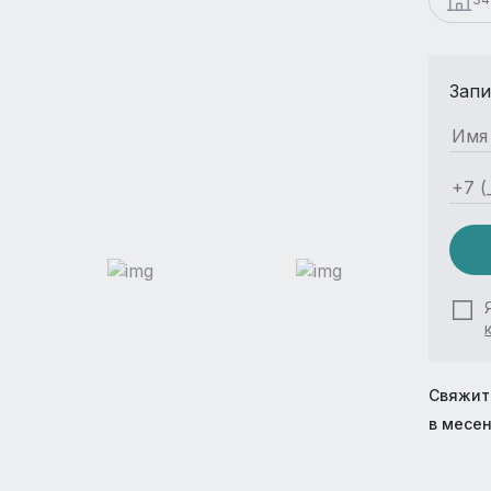
Запи
Свяжит
в месе