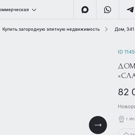
оммерческая
Купить загородную элитную недвижимость
Дом, 341
ID 114
ДОМ
«СЛ
82 
Новори
г. И
34