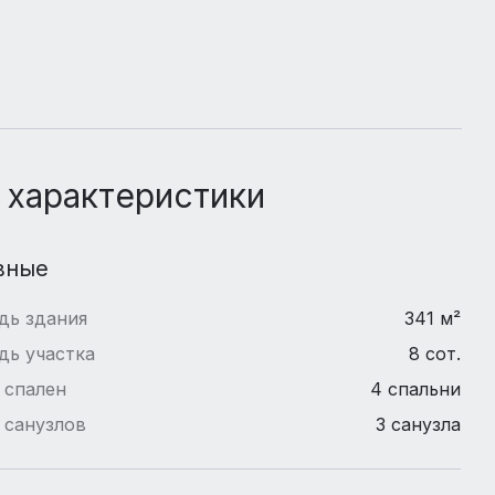
 характеристики
вные
дь здания
341 м²
дь участка
8 сот.
 спален
4 спальни
 санузлов
3 санузла