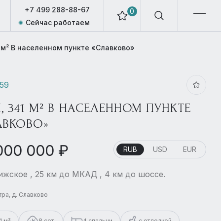
+7 499 288-88-67
0
Сейчас работаем
 м² В населенном пункте «Славково»
559
, 341 М² В НАСЕЛЕННОМ ПУНКТЕ
АВКОВО»
000 000 ₽
RUB
USD
EUR
жское , 25 км до МКАД , 4 км до шоссе.
стра, д. Славково
1 м²
8 сот.
4 спальни
с отделкой