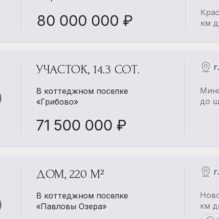
Крас
80 000 000 ₽
км д
г
УЧАСТОК, 14.3 СОТ.
Минс
В коттеджном поселке
до ш
«Грибово»
71 500 000 ₽
г
ДОМ, 220 М²
Ново
В коттеджном поселке
км д
«Павловы Озера»