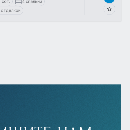
5 сот.
4 спальни
 отделкой