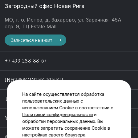
Загородный офис Новая Рига
МО, г. о. Истра, д. Захарово, ул. Заречная, 45А,
стр. 9, ТЦ Estate Mall
Записаться на визит
+7 499 288 88 67
INFO@POINTESTATE.RU
На сайте осуществляется обработка
TELEGRAM
пользовательских данных с
использованием Cookie в соответствии с
Политикой конфиденциальности
и
YOUTUBE
обработки персональных данных. Вы
можете запретить сохранение Cookie в
настройках своего браузера.
© ООО «Пойнт эстейт», ИНН 55546464612,