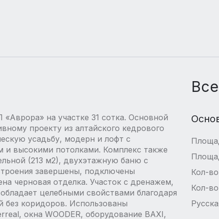
Все
 «Аврора» на участке 31 сотка. Основной
Осно
ивному проекту из алтайского кедрового
ческую усадьбу, модерн и лофт с
Площа
 и высокими потолками. Комплекс также
Площа
ельной (213 м2), двухэтажную баню с
е строения завершены, подключены
Кол-во
ена черновая отделка. Участок с дренажем,
Кол-во
м обладает целебными свойствами благодаря
й без коридоров. Использованы
Русска
rreal, окна WOODER, оборудование BAXI,