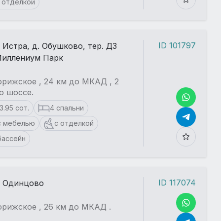
 отделкой
ID 101797
. Истра, д. Обушково, тер. ДЗ
иллениум Парк
рижское , 24 км до МКАД , 2
о шоссе.
13.95 сот.
4 спальни
с мебелью
с отделкой
бассейн
ID 117074
. Одинцово
рижское , 26 км до МКАД .