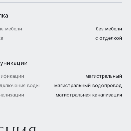
лка
е мебели
без мебели
ка
с отделкой
уникации
зификации
магистральный
одключения воды
магистральный водопровод
нализации
магистральная канализация