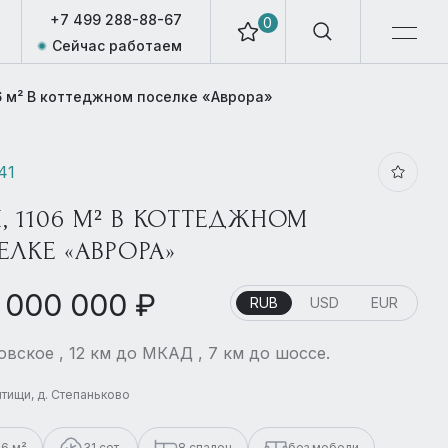
+7 499 288-88-67
0
Сейчас работаем
6 м² В коттеджном поселке «Аврора»
41
, 1106 М² В КОТТЕДЖНОМ
ЕЛКЕ «АВРОРА»
 000 000 ₽
RUB
USD
EUR
вское , 12 км до МКАД , 7 км до шоссе.
ытищи, д. Степаньково
06 м²
31 сот.
8 спален
без мебели