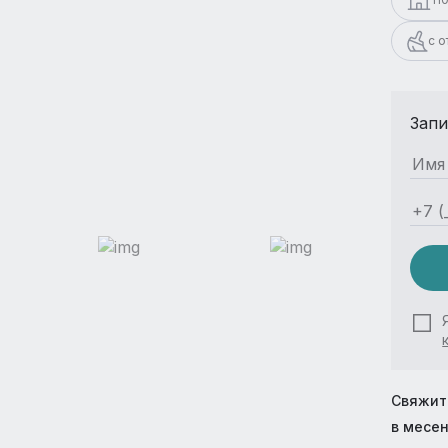
с 
Запи
Свяжит
в месе