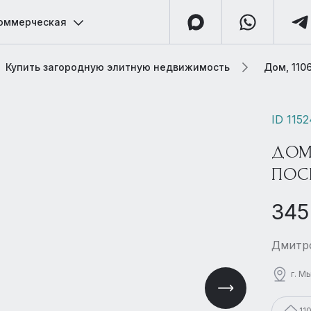
оммерческая
Купить загородную элитную недвижимость
Дом, 110
ID 1152
ДОМ
ПОС
345
Дмитро
г. М
11