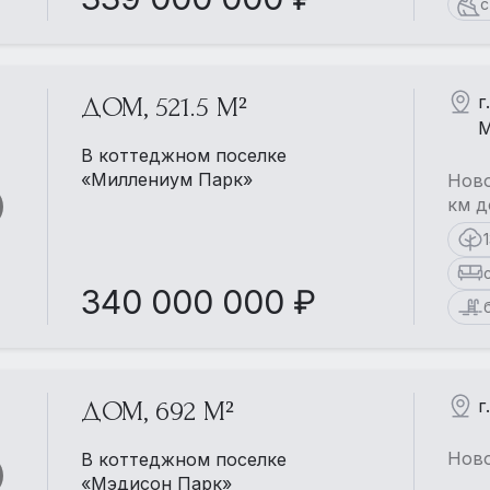
с
г
ДОМ, 521.5 М²
М
В коттеджном поселке
«Миллениум Парк»
Ново
км д
340 000 000 ₽
г
ДОМ, 692 М²
Ново
В коттеджном поселке
«Мэдисон Парк»