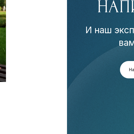
НАП
И наш эксп
ва
Н