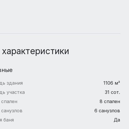
 характеристики
вные
дь здания
1106 м²
дь участка
31 сот.
 спален
8 спален
 санузлов
6 санузлов
я баня
Да