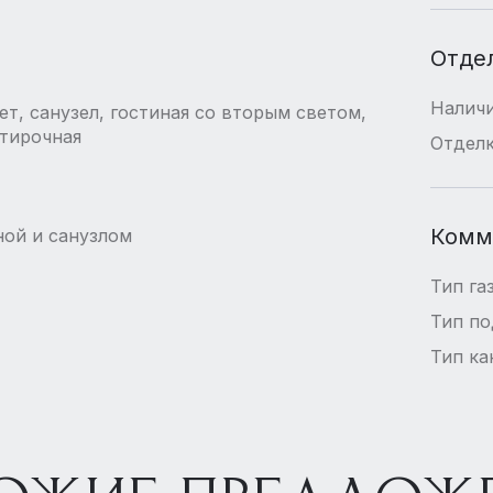
Отде
Наличи
ет, санузел, гостиная со вторым светом,
стирочная
Отдел
Комм
ной и санузлом
Тип га
Тип п
Тип ка