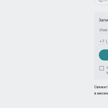
Запи
Свяжит
в месе