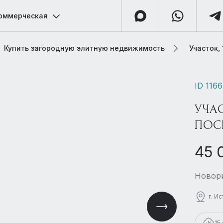
оммерческая
Купить загородную элитную недвижимость
Участок,
ID 116
УЧА
ПОС
45 
Новори
г. И
15 