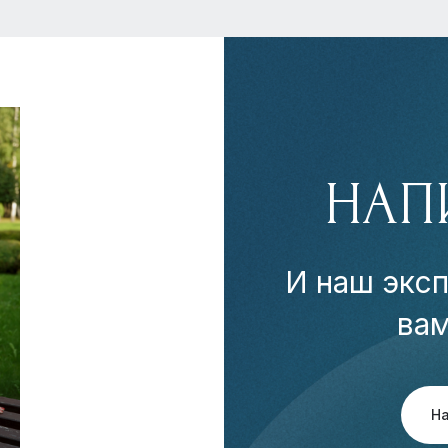
НАП
И наш эксп
ва
Н