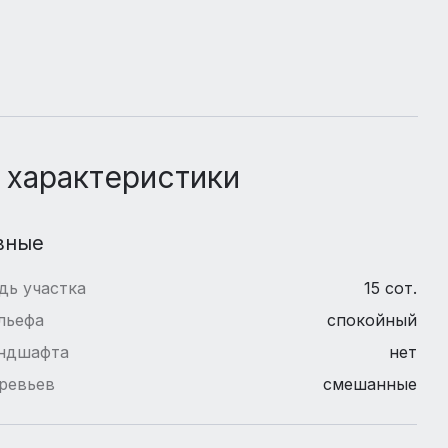
 характеристики
вные
дь участка
15 сот.
льефа
спокойный
андшафта
нет
ревьев
смешанные