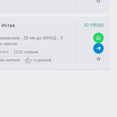
ID 116320
. Истра
рижское , 33 км до МКАД , 3
о шоссе.
9 сот.
2 спальни
без мебели
с отделкой