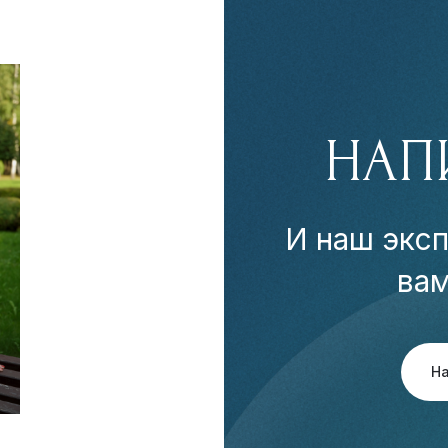
НАП
И наш эксп
ва
Н