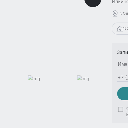
Ильинс
г. О
12
Запи