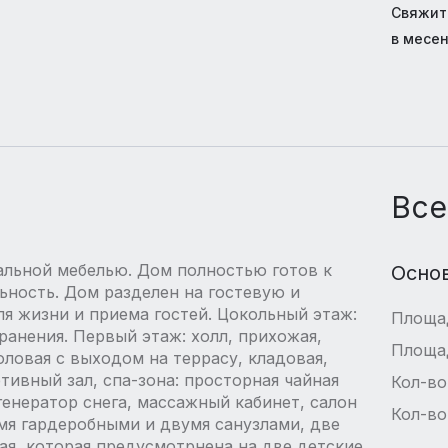
Свяжит
в месе
Все
альной мебелью. Дом полностью готов к
Осно
ьность. Дом разделен на гостевую и
ля жизни и приема гостей. Цокольный этаж:
Площа
ранения. Первый этаж: холл, прихожая,
Площа
оловая с выходом на террасу, кладовая,
ртивный зал, спа-зона: просторная чайная
Кол-во
генератор снега, массажный кабинет, салон
Кол-во
умя гардеробными и двумя санузлами, две
ая, которая предусмотрнена на две детские