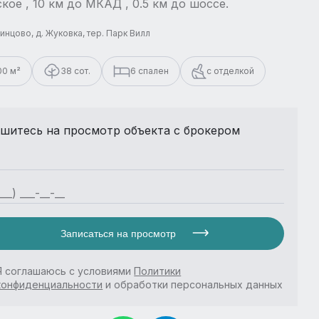
кое , 10 км до МКАД , 0.5 км до шоссе.
динцово, д. Жуковка, тер. Парк Вилл
00 м²
38 сот.
6 спален
с отделкой
шитесь на просмотр объекта с брокером
Записаться на просмотр
Я соглашаюсь с условиями
Политики
конфиденциальности
и обработки персональных данных