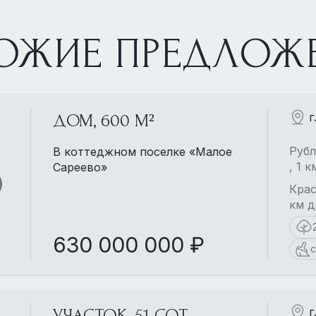
ОЖИЕ ПРЕДЛОЖ
г
ДОМ, 600 М²
Рубл
В коттеджном поселке «Малое
, 1 
Сареево»
Крас
км д
630 000 000 ₽
с
г
УЧАСТОК, 51 СОТ.