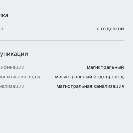
лка
ка
с отделкой
уникации
зификации
магистральный
одключения воды
магистральный водопровод
нализации
магистральная канализация