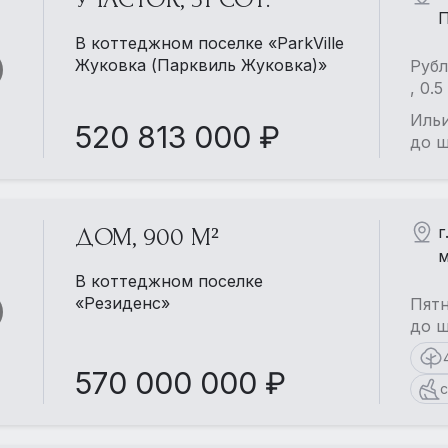
П
В коттеджном поселке «ParkVille
Жуковка (Парквиль Жуковка)»
Рубл
, 0.
Ильи
520 813 000 ₽
до ш
г
ДОМ, 900 М²
м
В коттеджном поселке
«Резиденс»
Пятн
до ш
570 000 000 ₽
с