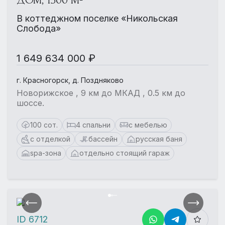
ДОМ, 1500 М²
В коттеджном поселке «Никольская
Слобода»
1 649 634 000 ₽
г. Красногорск, д. Поздняково
Новорижское , 9 км до МКАД , 0.5 км до
шоссе.
100 сот.
4 спальни
с мебелью
с отделкой
бассейн
русская баня
spa-зона
отдельно стоящий гараж
ID 6712