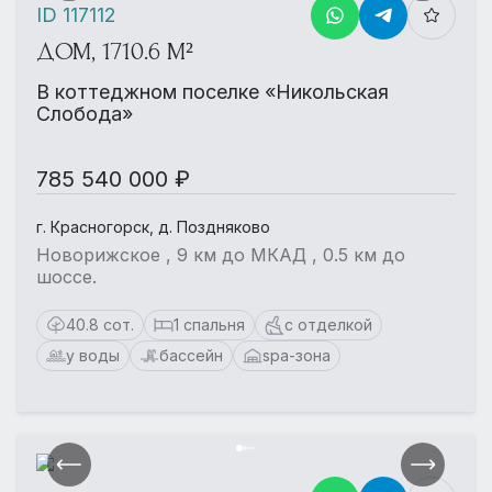
ID 117112
ДОМ, 1710.6 М²
В коттеджном поселке «Никольская
Слобода»
785 540 000 ₽
г. Красногорск, д. Поздняково
Новорижское , 9 км до МКАД , 0.5 км до
шоссе.
40.8 сот.
1 спальня
с отделкой
у воды
бассейн
spa-зона