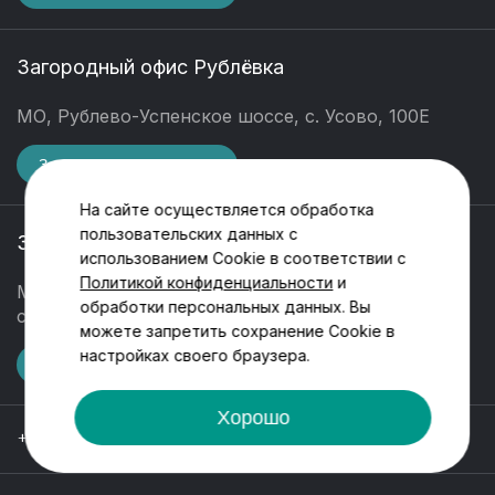
Загородный офис Рублёвка
МО, Рублево-Успенское шоссе, с. Усово, 100Е
Записаться на визит
На сайте осуществляется обработка
пользовательских данных с
Загородный офис Новая Рига
использованием Cookie в соответствии с
Политикой конфиденциальности
и
МО, г. о. Истра, д. Захарово, ул. Заречная, 45А,
обработки персональных данных. Вы
стр. 9, ТЦ Estate Mall
можете запретить сохранение Cookie в
настройках своего браузера.
Записаться на визит
Хорошо
+7 499 288 88 67