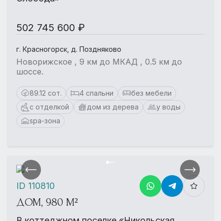
502 745 600 ₽
г. Красногорск, д. Поздняково
Новорижское , 9 км до МКАД , 0.5 км до
шоссе.
89.12 сот.
4 спальни
без мебели
с отделкой
дом из дерева
у воды
spa-зона
ID 110810
ДОМ, 980 М²
В коттеджном поселке «Никольская