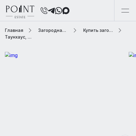
Главная
Загородная элитная недвижимость
Купить загородную элитную недвижимость
Таунхаус, 460 м² В коттеджном поселке «Подушкино-Таун»