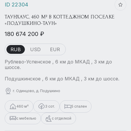
ID 22304
ТАУНХАУС, 460 М² В КОТТЕДЖНОМ ПОСЕЛКЕ
«ПОДУШКИНО-ТАУН»
180 674 200 ₽
RUB
USD
EUR
Рублево-Успенское , 6 км до МКАД , 3 км до
шоссе.
Подушкинское , 6 км до МКАД , 3 км до шоссе.
г. Одинцово, д. Подушкино
460 м²
3 сот.
5 спален
с мебелью
с отделкой