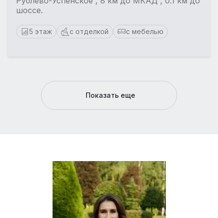
Рублево-Успенское , 8 км до МКАД , 0.1 км до
шоссе.
5 этаж
с отделкой
с мебелью
Показать еще