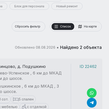
на
Блок для персонала
Новый ремонт
Сбросить фильтр
Список
На карте
•
Найдено 2 объекта
Обновлено 08.08.2026
динцово, д. Подушкино
ID 22462
ево-Успенское , 6 км до МКАД
км до шоссе.
шкинское , 6 км до МКАД , 3
о шоссе.
3 сот.
5 спален
с мебелью
с отделкой