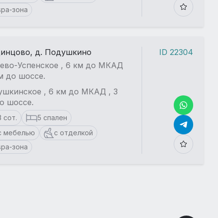
spa-зона
динцово, д. Подушкино
ID 22304
ево-Успенское , 6 км до МКАД
км до шоссе.
шкинское , 6 км до МКАД , 3
о шоссе.
3 сот.
5 спален
с мебелью
с отделкой
spa-зона