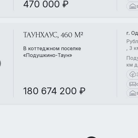
470 000 ₽
г. О
ТАУНХАУС, 460 М²
Рубл
, 3 
В коттеджном поселке
«Подушкино-Таун»
Поду
км д
180 674 200 ₽