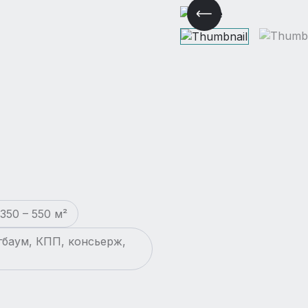
50 – 550 м²
гбаум, КПП, консьерж,