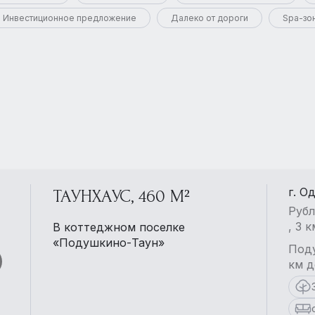
Инвестиционное предложение
Далеко от дороги
Spa-зо
г. О
ТАУНХАУС, 460 М²
Рубл
, 3 
В коттеджном поселке
«Подушкино-Таун»
Поду
км д