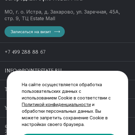
МО, г. о. Истра, д. Захарово, ул. Заречная, 45А,
стр. 9, ТЦ Estate Mall
Записаться на визит
+7 499 288 88 67
INFO@POINTESTATE.RU
На сайте осуществляется обработка
TELEGRAM
пользовательских данных с
использованием Cookie в соответствии с
Политикой конфиденциальности
и
YOUTUBE
обработки персональных данных. Вы
можете запретить сохранение Cookie в
настройках своего браузера.
© ООО «Пойнт эстейт», ИНН 55546464612,
2013-2025