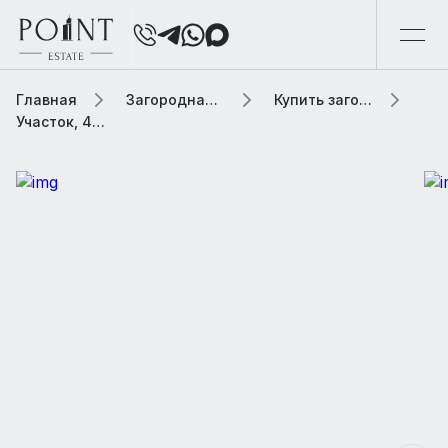
Главная
Загородная элитная недвижимость
Купить загородную элитную недвижимость
Участок, 45.91 сот. В коттеджном поселке «Agalarov Estate (Агаларов Эстейт)»