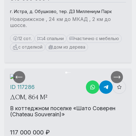
г. Истра, д. Обушково, тер. ДЗ Миллениум Парк
Новорижское , 24 км до МКАД , 2 км до
шоссе.
12 сот.
4 спальни
частично с мебелью
с отделкой
дом из дерева
ID 117286
ДОМ, 864 М²
В коттеджном поселке «Шато Соверен
(Chateau Souverain)»
117 000 000 ₽