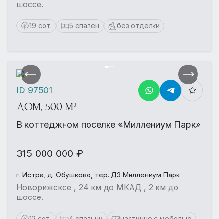
шоссе.
19 сот.
5 спален
без отделки
ID 97501
ДОМ, 500 М²
В коттеджном поселке «Миллениум Парк»
315 000 000 ₽
г. Истра, д. Обушково, тер. ДЗ Миллениум Парк
Новорижское , 24 км до МКАД , 2 км до
шоссе.
12 сот.
4 спальни
частично с мебелью