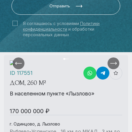
Отправить
Я соглашаюсь с условиями
Политики
конфиденциальности
и обработки
персональных данных
ID 117551
ДОМ, 260 М²
В населенном пункте «Лызлово»
170 000 000 ₽
г. Одинцово, д. Лызлово
Рублево-Успенское , 16 км до МКАД , 3 км до