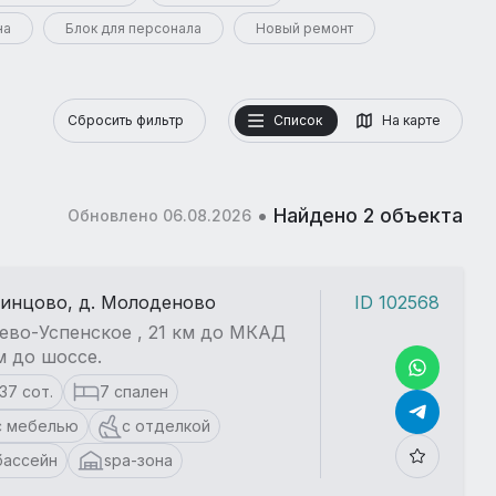
на
Блок для персонала
Новый ремонт
Сбросить фильтр
Список
На карте
•
Найдено 2 объекта
Обновлено 06.08.2026
динцово, д. Молоденово
ID 102568
ево-Успенское , 21 км до МКАД
км до шоссе.
137 сот.
7 спален
с мебелью
с отделкой
бассейн
spa-зона