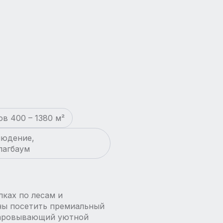
в 400 – 1380 м²
людение,
лагбаум
лках по лесам и
ны посетить премиальный
очаровывающий уютной