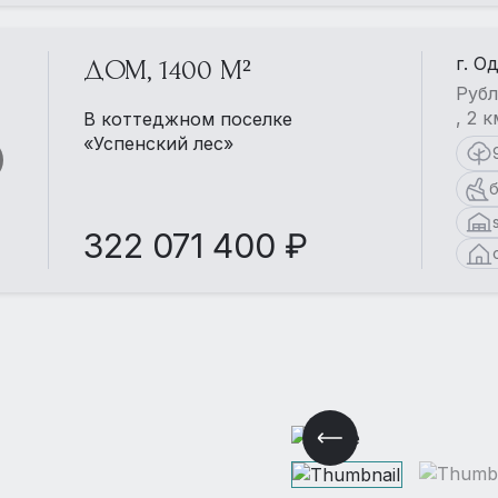
г. О
ДОМ, 1400 М²
Рубл
, 2 
В коттеджном поселке
«Успенский лес»
б
322 071 400 ₽