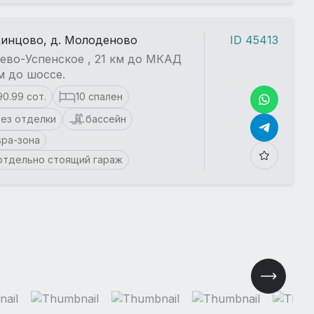
динцово, д. Молоденово
ID 45413
ево-Успенское , 21 км до МКАД
км до шоссе.
90.99 сот.
10 спален
ез отделки
бассейн
spa-зона
отдельно стоящий гараж