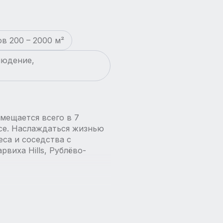
в 200 – 2000 м²
людение,
мещается всего в 7
се. Наслаждаться жизнью
са и соседства с
виха Hills, Рублёво-