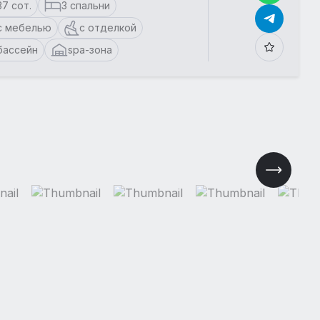
37 сот.
3 спальни
с мебелью
с отделкой
бассейн
spa-зона