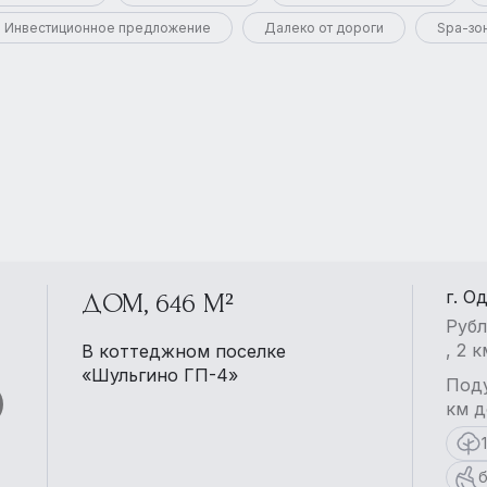
Инвестиционное предложение
Далеко от дороги
Spa-зо
г. О
ДОМ, 646 М²
Рубл
, 2 
В коттеджном поселке
«Шульгино ГП-4»
Поду
км д
б