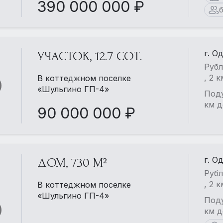
390 000 000 ₽
б
г. О
УЧАСТОК, 12.7 СОТ.
Еще больше фотографий
Рубл
в детальном описании
, 2 
В коттеджном поселке
«Шульгино ГП-4»
Поду
Смотреть все 1
км д
90 000 000 ₽
г. О
ДОМ, 730 М²
Рубл
, 2 
В коттеджном поселке
«Шульгино ГП-4»
Поду
км д