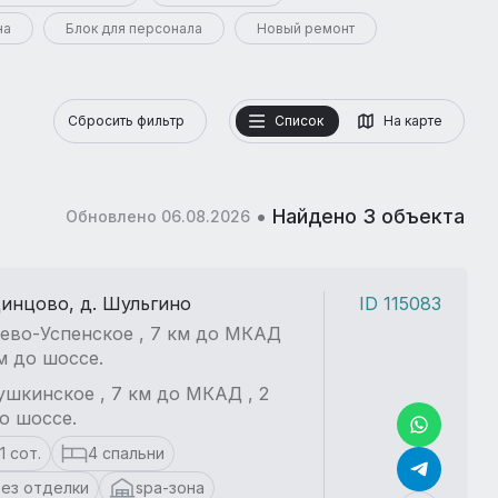
на
Блок для персонала
Новый ремонт
Сбросить фильтр
Список
На карте
•
Найдено 3 объекта
Обновлено 06.08.2026
динцово, д. Шульгино
ID 115083
ево-Успенское , 7 км до МКАД
км до шоссе.
шкинское , 7 км до МКАД , 2
о шоссе.
11 сот.
4 спальни
ез отделки
spa-зона