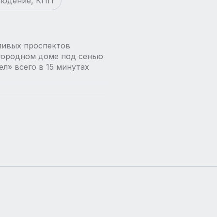
людение, КПП
ливых проспектов
агородном доме под сенью
л» всего в 15 минутах