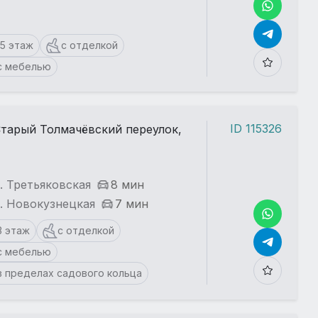
15 этаж
с отделкой
с мебелью
ID 115326
тарый Толмачёвский переулок,
. Третьяковская
8 мин
. Новокузнецкая
7 мин
3 этаж
с отделкой
с мебелью
в пределах садового кольца