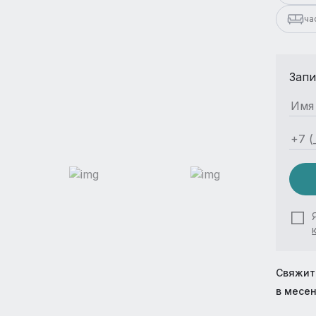
ча
Запи
Свяжит
в месе