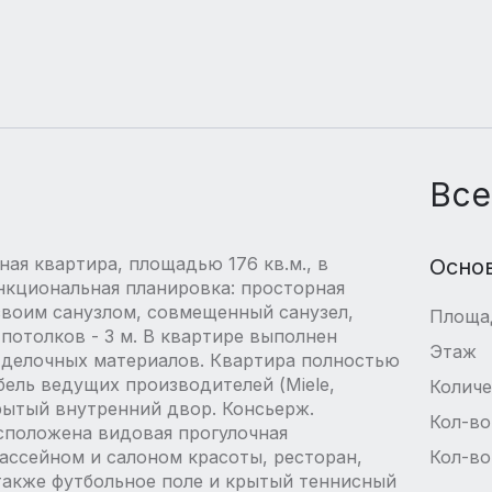
Все
ая квартира, площадью 176 кв.м., в
Осно
нкциональная планировка: просторная
 своим санузлом, совмещенный санузел,
Площа
 потолков - 3 м. В квартире выполнен
Этаж
тделочных материалов. Квартира полностью
бель ведущих производителей (Miele,
Количе
Закрытый внутренний двор. Консьерж.
Кол-во
сположена видовая прогулочная
бассейном и салоном красоты, ресторан,
Кол-во
также футбольное поле и крытый теннисный