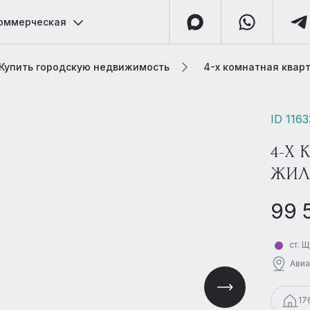
оммерческая
Купить городскую недвижимость
4-х комнатная квар
ID 116
4-Х 
ЖИЛ
99 
ст. 
Авиа
17