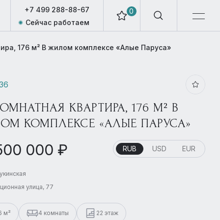
+7 499 288-88-67
0
Сейчас работаем
тира, 176 м² В жилом комплексе «Алые Паруса»
336
КОМНАТНАЯ КВАРТИРА, 176 М² В
ОМ КОМПЛЕКСЕ «АЛЫЕ ПАРУСА»
500 000 ₽
RUB
USD
EUR
Щукинская
ционная улица, 77
6 м²
4 комнаты
22 этаж