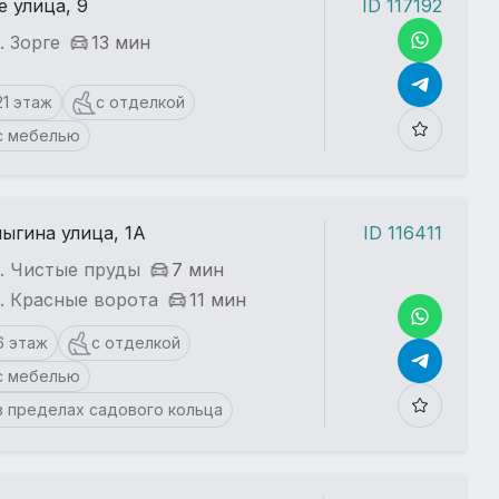
е улица, 9
ID 117192
. Зорге
13 мин
21 этаж
с отделкой
с мебелью
ыгина улица, 1А
ID 116411
. Чистые пруды
7 мин
. Красные ворота
11 мин
6 этаж
с отделкой
с мебелью
в пределах садового кольца