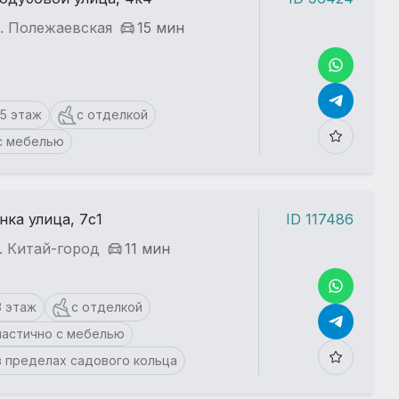
. Полежаевская
15 мин
15 этаж
с отделкой
с мебелью
нка улица, 7с1
ID 117486
. Китай-город
11 мин
3 этаж
с отделкой
частично с мебелью
в пределах садового кольца