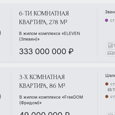
Звен
6-ТИ КОМНАТНАЯ
ст
КВАРТИРА, 278 М²
В жилом комплексе «ELEVEN
(Элевен)»
333 000 000 ₽
Шеле
3-Х КОМНАТНАЯ
с
КВАРТИРА, 86 М²
1
с
В жилом комплексе «FreeDOM
(Фридом)»