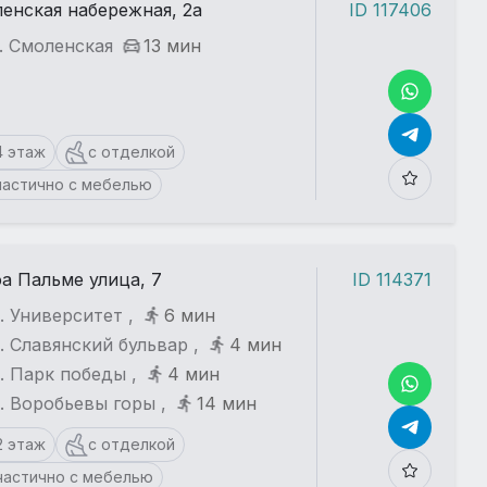
енская набережная, 2а
ID 117406
. Смоленская
13 мин
4 этаж
с отделкой
частично с мебелью
а Пальме улица, 7
ID 114371
. Университет ,
6 мин
. Славянский бульвар ,
4 мин
. Парк победы ,
4 мин
. Воробьевы горы ,
14 мин
2 этаж
с отделкой
частично с мебелью