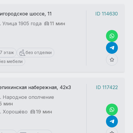
игородское шоссе, 11
ID 114630
. Улица 1905 года
11 мин
17 этаж
без отделки
без мебели
пихинская набережная, 42к3
ID 117422
т. Народное ополчение
5 мин
т. Хорошёво
19 мин