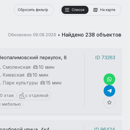
Сбросить фильтр
Список
На карте
•
Найдено 238 объектов
Обновлено 09.08.2026
Неопалимовский переулок, 8
ID 73263
. Смоленская
10 мин
. Киевская
10 мин
. Парк культуры
15 мин
10 этаж
с отделкой
с мебелью
одубовой улица, 4к4
ID 96424