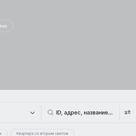
ино
м
Квартира со вторым светом