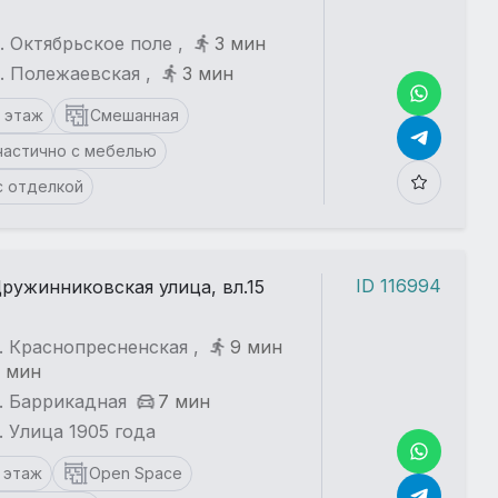
. Октябрьское поле ,
3 мин
. Полежаевская ,
3 мин
1 этаж
Смешанная
частично с мебелью
с отделкой
ID 116994
ружинниковская улица, вл.15
. Краснопресненская ,
9 мин
 мин
. Баррикадная
7 мин
. Улица 1905 года
1 этаж
Open Space