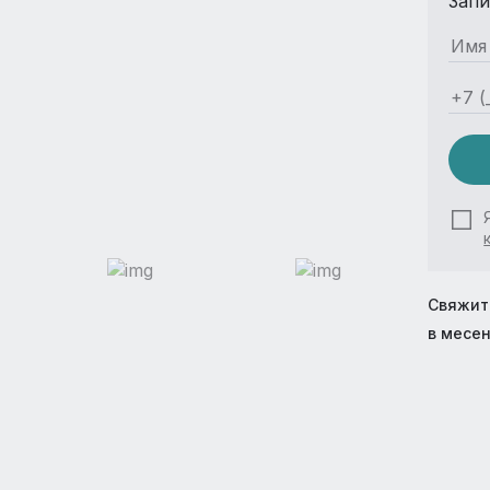
Запи
Свяжит
в месе