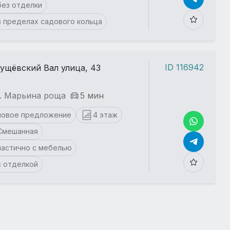
без отделки
в пределах садового кольца
ID 116942
ущёвский Вал улица, 43
. Марьина роща
5 мин
новое предложение
4 этаж
Смешанная
частично с мебелью
с отделкой