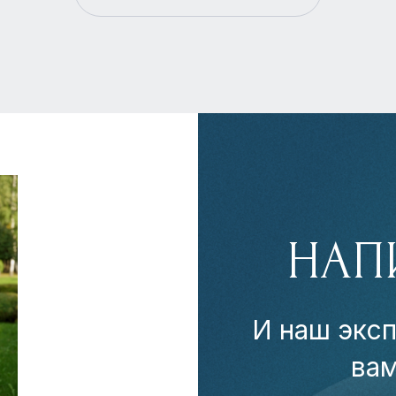
НАП
И наш эксп
ва