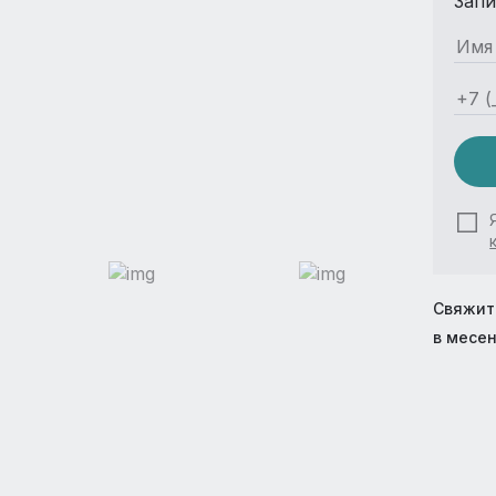
Запи
Свяжит
в месе