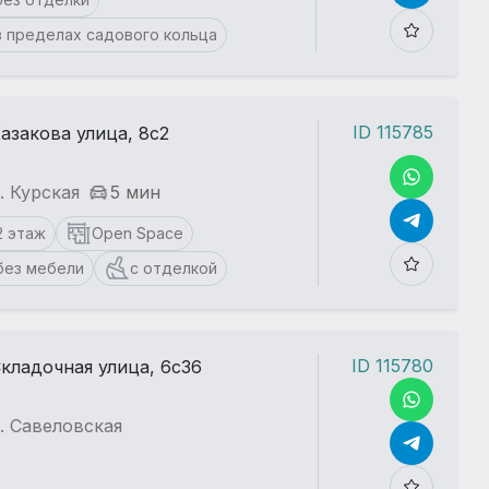
в пределах садового кольца
ID 115785
азакова улица, 8с2
. Курская
5 мин
2 этаж
Open Space
без мебели
с отделкой
ID 115780
кладочная улица, 6с36
. Савеловская