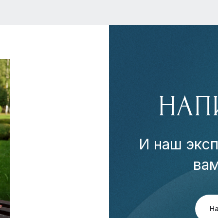
НАП
И наш эксп
ва
Н