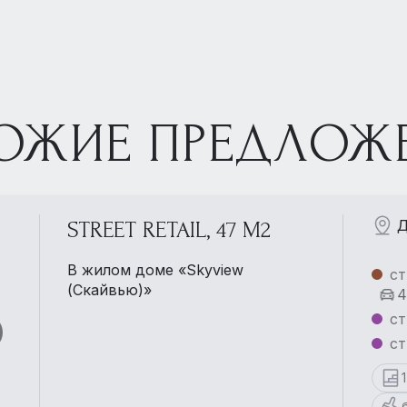
ОЖИЕ ПРЕДЛОЖ
Д
STREET RETAIL, 47 М2
В жилом доме «Skyview
ст
(Скайвью)»
4
ст
ст