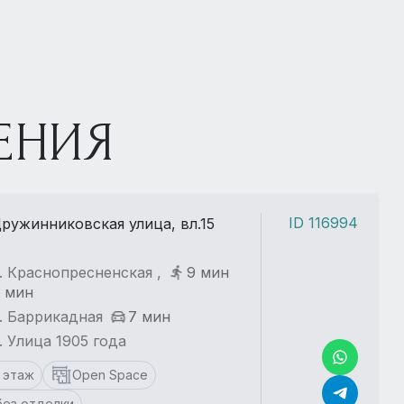
ЕНИЯ
ID 116994
ружинниковская улица, вл.15
. Краснопресненская ,
9 мин
 мин
. Баррикадная
7 мин
. Улица 1905 года
1 этаж
Open Space
без отделки