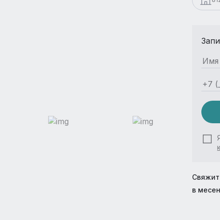
Запи
Свяжит
в месе