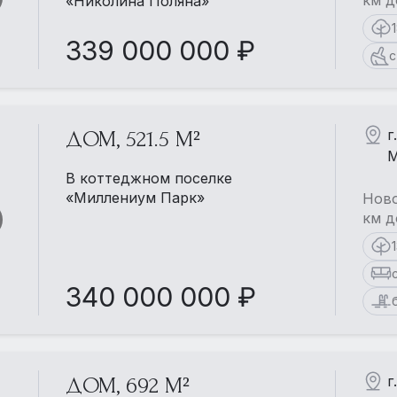
«Николина Поляна»
339 000 000 ₽
с
г
ДОМ, 521.5 М²
М
В коттеджном поселке
«Миллениум Парк»
Ново
км д
340 000 000 ₽
г
ДОМ, 692 М²