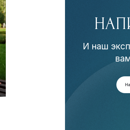
НАП
И наш эксп
ва
Н