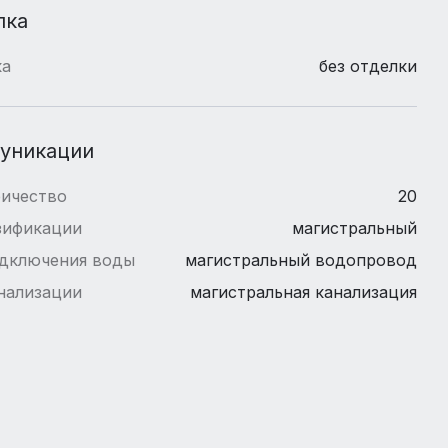
лка
ка
без отделки
уникации
ричество
20
зификации
магистральный
одключения воды
магистральный водопровод
нализации
магистральная канализация