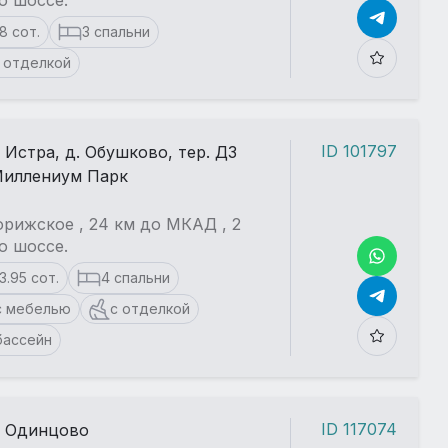
18 сот.
3 спальни
 отделкой
ID 101797
. Истра, д. Обушково, тер. ДЗ
иллениум Парк
рижское , 24 км до МКАД , 2
о шоссе.
13.95 сот.
4 спальни
с мебелью
с отделкой
бассейн
ID 117074
. Одинцово