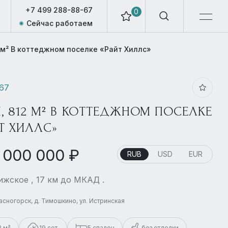
+7 499 288-88-67
0
Сейчас работаем
 м² В коттеджном поселке «Райт Хиллс»
567
, 812 М² В КОТТЕДЖНОМ ПОСЕЛКЕ
Т ХИЛЛС»
 000 000 ₽
RUB
USD
EUR
жское , 17 км до МКАД .
расногорск, д. Тимошкино, ул. Истринская
2 м²
19 сот.
5 спален
без отделки