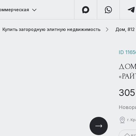
оммерческая
Купить загородную элитную недвижимость
Дом, 812
ID 116
ДОМ
«РАЙ
305
Новори
г. К
81