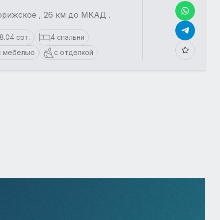
рижское , 26 км до МКАД .
18.04 сот.
4 спальни
с мебелью
с отделкой