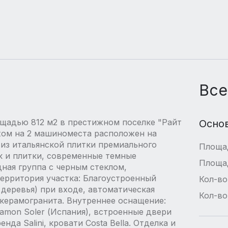
Все
адью 812 м2 в престижном поселке "Райт
Осно
жом на 2 машиноместа расположен на
д из итальянской плитки премиального
Площа
к и плитки, современные темные
Площа
ная группа с черным стеклом,
ерритория участка: Благоустроенный
Кол-во
 деревья) при входе, автоматическая
Кол-во
керамогранита. Внутреннее оснащение:
amon Soler (Испания), встроенные двери
да Salini, кровати Costa Bella. Отделка и