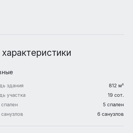
 характеристики
вные
дь здания
812 м²
дь участка
19 сот.
 спален
5 спален
 санузлов
6 санузлов