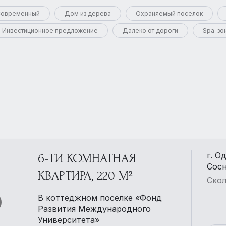
овременный
Дом из дерева
Охраняемый поселок
Инвестиционное предложение
Далеко от дороги
Spa-зо
г. О
6-ТИ КОМНАТНАЯ
Сос
КВАРТИРА, 220 М²
Скол
В коттеджном поселке «Фонд
Развития Международного
Университета»