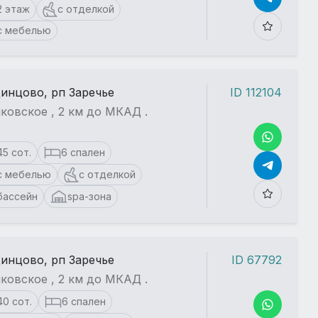
2 этаж
с отделкой
с мебелью
динцово, рп Заречье
ID 112104
ковское , 2 км до МКАД .
45 сот.
6 спален
с мебелью
с отделкой
бассейн
spa-зона
динцово, рп Заречье
ID 67792
ковское , 2 км до МКАД .
40 сот.
6 спален