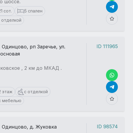
о шоссе.
21 сот.
5 спален
 отделкой
ID 111965
. Одинцово, рп Заречье, ул.
основая
ковское , 2 км до МКАД .
2 этаж
с отделкой
с мебелью
ID 98574
. Одинцово, д. Жуковка