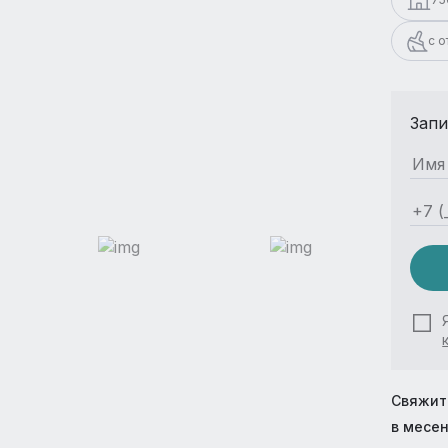
с 
Запи
Свяжит
в месе