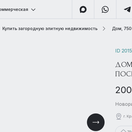
оммерческая
Купить загородную элитную недвижимость
Дом, 750
ID 201
ДОМ
ПОС
200
Новори
г. К
75