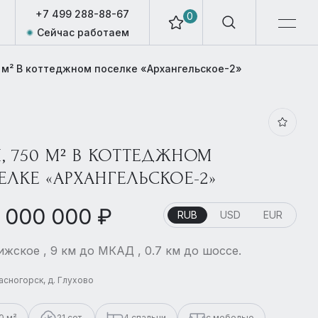
+7 499 288-88-67
0
Сейчас работаем
 м² В коттеджном поселке «Архангельское-2»
5
, 750 М² В КОТТЕДЖНОМ
ЕЛКЕ «АРХАНГЕЛЬСКОЕ-2»
 000 000 ₽
RUB
USD
EUR
жское , 9 км до МКАД , 0.7 км до шоссе.
расногорск, д. Глухово
0 м²
21 сот.
4 спальни
с мебелью