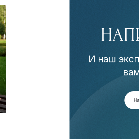
НАП
И наш эксп
ва
Н