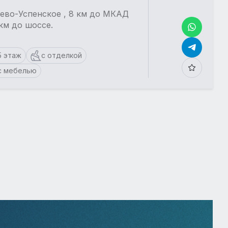
ево-Успенское , 8 км до МКАД
1 км до шоссе.
5 этаж
с отделкой
с мебелью