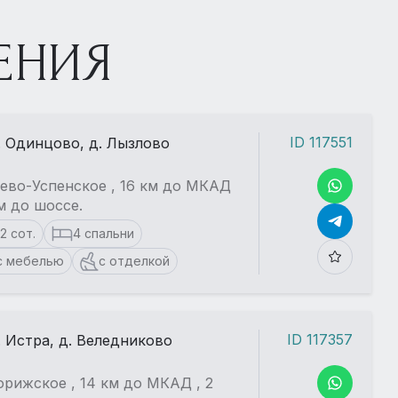
ЕНИЯ
ID 117551
. Одинцово, д. Лызлово
ево-Успенское , 16 км до МКАД
км до шоссе.
12 сот.
4 спальни
с мебелью
с отделкой
ID 117357
. Истра, д. Веледниково
рижское , 14 км до МКАД , 2