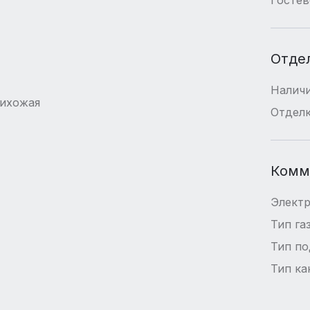
Отде
Наличи
рихожая
Отдел
Комм
Элект
Тип га
Тип п
Тип ка