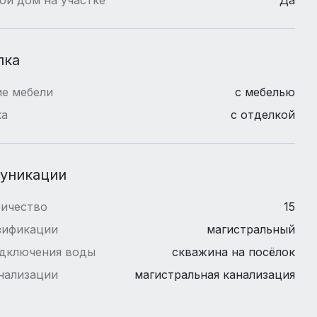
лка
е мебели
с мебелью
ка
с отделкой
уникации
ричество
15
зификации
магистральный
одключения воды
скважина на посёлок
нализации
магистральная канализация