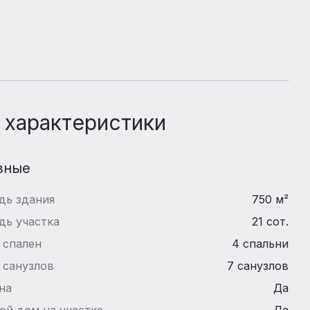
 характеристики
вные
дь здания
750 м²
дь участка
21 сот.
 спален
4 спальни
 санузлов
7 санузлов
на
Да
ой дом на участке
Да