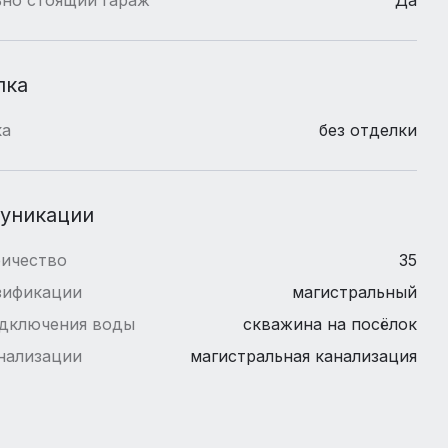
лка
ка
без отделки
уникации
ричество
35
зификации
магистральный
одключения воды
скважина на посёлок
нализации
магистральная канализация