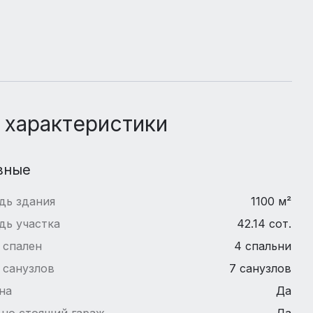
 характеристики
вные
дь здания
1100 м²
дь участка
42.14 сот.
 спален
4 спальни
 санузлов
7 санузлов
на
Да
но стоящий гараж
Да