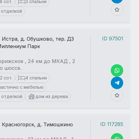
18 сот.
3 спальни
 отделкой
ID 97501
. Истра, д. Обушково, тер. ДЗ
иллениум Парк
рижское , 24 км до МКАД , 2
о шоссе.
12 сот.
4 спальни
частично с мебелью
 отделкой
дом из дерева
ID 117285
. Красногорск, д. Тимошкино