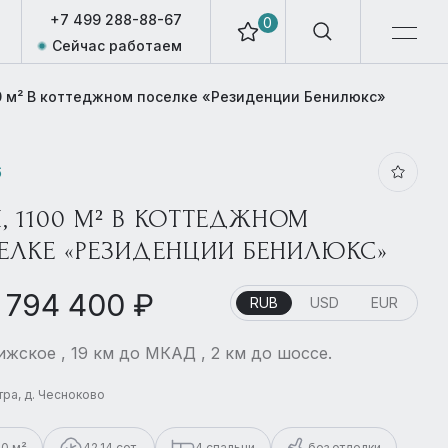
+7 499 288-88-67
0
Сейчас работаем
0 м² В коттеджном поселке «Резиденции Бенилюкс»
6
, 1100 М² В КОТТЕДЖНОМ
ЕЛКЕ «РЕЗИДЕНЦИИ БЕНИЛЮКС»
 794 400 ₽
RUB
USD
EUR
жское , 19 км до МКАД , 2 км до шоссе.
стра, д. Чесноково
00 м²
42.14 сот.
4 спальни
без отделки