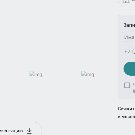
Запи
Свяжит
в месе
резентацию