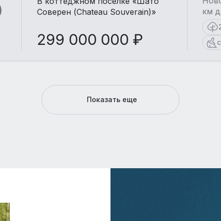
Ново
В коттеджном поселке «Шато
км д
Соверен (Chateau Souverain)»
299 000 000 ₽
с
Показать еще