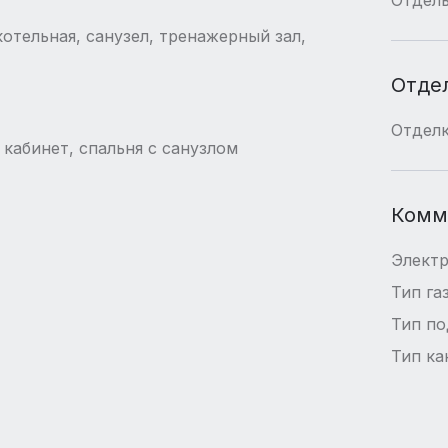
котельная, санузел, тренажерный зал,
Отде
Отдел
 кабинет, спальня с санузлом
Комм
Элект
Тип га
Тип п
Тип ка