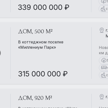
339 000 000 ₽
с
г
ДОМ, 500 М²
М
В коттеджном поселке
«Миллениум Парк»
Ново
км д
315 000 000 ₽
с
г
ДОМ, 920 М²