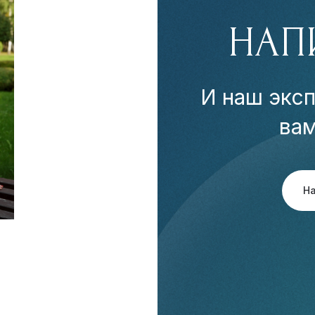
НАП
И наш эксп
ва
Н