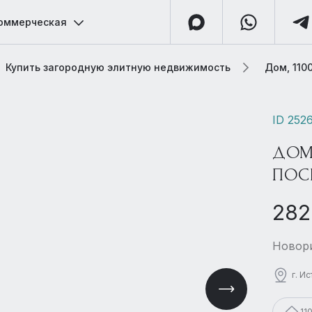
оммерческая
Купить загородную элитную недвижимость
Дом, 110
ID 252
ДОМ
ПОС
282
Новори
г. И
11