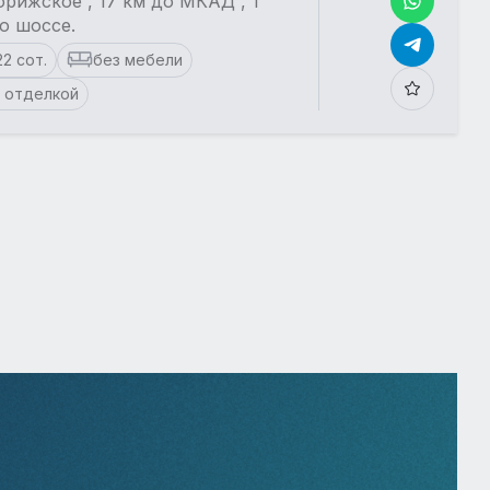
рижское , 17 км до МКАД , 1
о шоссе.
22 сот.
без мебели
 отделкой