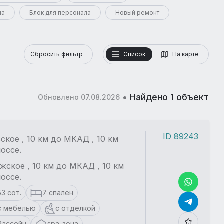
на
Блок для персонала
Новый ремонт
Сбросить фильтр
Список
На карте
•
Найдено 1 объект
Обновлено 07.08.2026
ID 89243
ское , 10 км до МКАД , 10 км
оссе.
жское , 10 км до МКАД , 10 км
оссе.
53 сот.
7 спален
с мебелью
с отделкой
бассейн
spa-зона