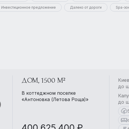
Инвестиционное предложение
Далеко от дороги
Spa-зо
ДОМ, 1500 М²
Киев
до ш
В коттеджном поселке
Калу
«Антоновка (Летова Роща)»
до ш
400 625 400 ₽