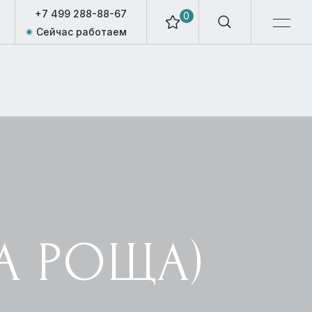
+7 499 288-88-67
0
Сейчас работаем
А РОЩА)