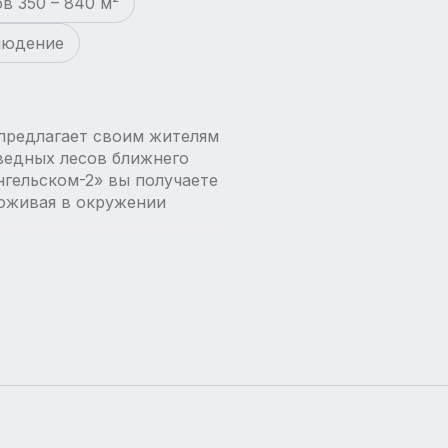
 350 – 840 м²
людение
предлагает своим жителям
ведных лесов ближнего
гельском-2» вы получаете
оживая в окружении