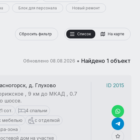
на
Блок для персонала
Новый ремонт
Сбросить фильтр
Список
На карте
•
Найдено 1 объект
Обновлено 08.08.2026
расногорск, д. Глухово
ID 2015
рижское , 9 км до МКАД , 0.7
о шоссе.
21 сот.
4 спальни
с мебелью
с отделкой
spa-зона
гостевой дом на участке