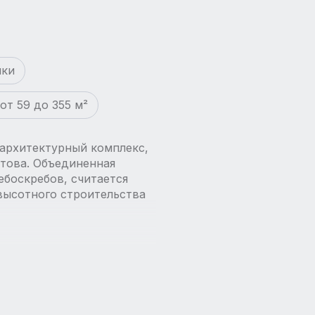
йки
от 59 до 355 м²
архитектурный комплекс,
атова. Объединенная
ебоскребов, считается
высотного строительства