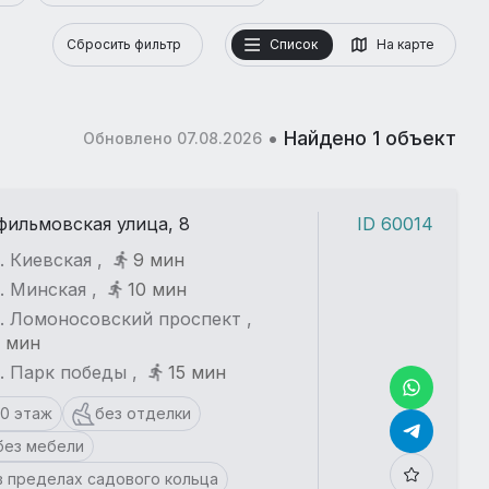
Сбросить фильтр
Список
На карте
•
Найдено 1 объект
Обновлено 07.08.2026
ильмовская улица, 8
ID 60014
. Киевская ,
9 мин
. Минская ,
10 мин
. Ломоносовский проспект ,
 мин
. Парк победы ,
15 мин
10 этаж
без отделки
без мебели
в пределах садового кольца