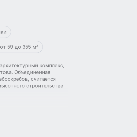
йки
от 59 до 355 м²
архитектурный комплекс,
атова. Объединенная
ебоскребов, считается
высотного строительства